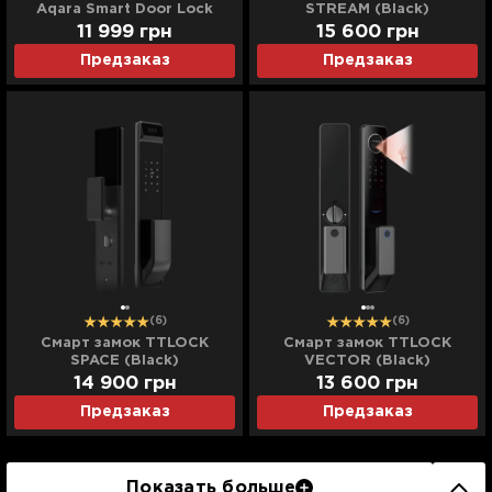
Aqara Smart Door Lock
STREAM (Black)
N100
11 999
грн
15 600
грн
Предзаказ
Предзаказ
(6)
(6)
Смарт замок TTLOCK
Смарт замок TTLOCK
SPACE (Black)
VECTOR (Black)
14 900
грн
13 600
грн
Предзаказ
Предзаказ
Показать больше