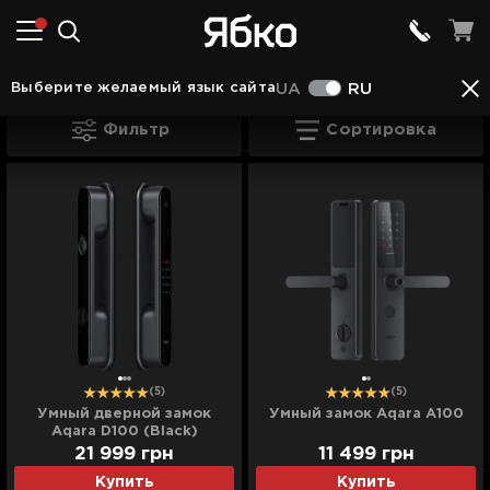
Техника для дома Ивано-Франковске
Умный д
Выберите желаемый язык сайта
UA
RU
Доступ Ивано-Франковске
Фильтр
Сортировка
(5)
(5)
Умный дверной замок
Умный замок Aqara A100
Aqara D100 (Black)
21 999
грн
11 499
грн
Купить
Купить