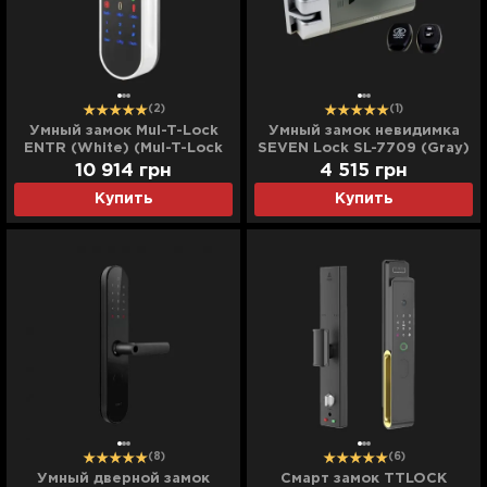
(2)
(1)
Умный замок Mul-T-Lock
Умный замок невидимка
ENTR (White) (Mul-T-Lock
SEVEN Lock SL-7709 (Gray)
17393)
10 914
грн
4 515
грн
Купить
Купить
(8)
(6)
Умный дверной замок
Смарт замок TTLOCK