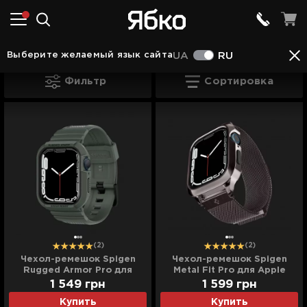
Аксессуары Ивано-Франковске
Корпуса для 
Выберите желаемый язык сайта
UA
RU
Корпуса для Watch Ивано-Франковске
Фильтр
Сортировка
(2)
(2)
Чехол-ремешок Spigen
Чехол-ремешок Spigen
Rugged Armor Pro для
Metal Fit Pro для Apple
Apple Watch 44/45mm
Watch 44/45mm (Graphite)
1 549
грн
1 599
грн
(Military Green)
Купить
Купить