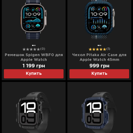
(0)
(1)
Ремешок Spigen WBF0 для
Чехол Pitaka Air Case для
Apple Watch
Apple Watch 45mm
44/45/46/49mm (Navy)
(Black/Blue Twill)
1 199
грн
999
грн
Купить
Купить