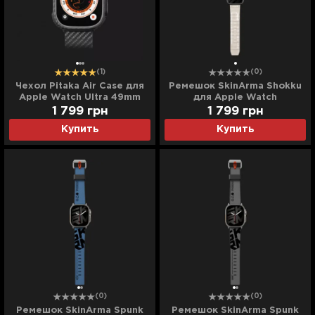
(1)
(0)
Чехол Pitaka Air Case для
Ремешок SkinArma Shokku
Apple Watch Ultra 49mm
для Apple Watch
44/45/46/49mm (Frost)
1 799
грн
1 799
грн
Купить
Купить
(0)
(0)
Ремешок SkinArma Spunk
Ремешок SkinArma Spunk