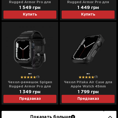
Rugged Armor Pro для
Rugged Armor Pro для
Apple Watch 44/45mm
Apple Watch 49 mm
1 549
грн
1 449
грн
(Charcoal Grey)
(Crystal Clear) (ACS05461)
Купить
Купить
(ACS00819)
(1)
(1)
Чехол-ремешок Spigen
Чехол Pitaka Air Case для
Rugged Armor Pro для
Apple Watch 45mm
Apple Watch 44/45mm
1 349
грн
1 799
грн
(Black)
Предзаказ
Предзаказ
Показать больше