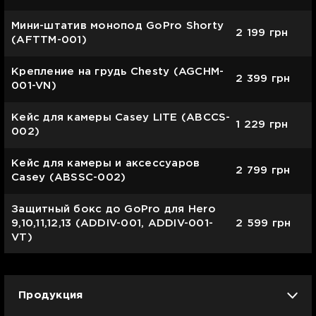
Мини-штатив монопод GoPro Shorty
2 199
грн
(AFTTM-001)
Крепление на грудь Chesty (AGCHM-
2 399
грн
001-VN)
Кейс для камеры Casey LITE (ABCCS-
1 229
грн
002)
Кейс для камеры и аксессуаров
2 799
грн
Casey (ABSSC-002)
Защитный бокс до GoPro для Hero
9,10,11,12,13 (ADDIV-001, ADDIV-001-
2 599
грн
VT)
Продукция