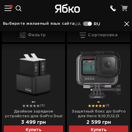
Экшн-камеры GoPro Ивано-Франковске
Аксес
Выберите желаемый язык сайта
UA
RU
Аксессуары для экшн-камер Ивано-Фр
Фильтр
Сортировка
(0)
(1)
Двойное зарядное
Защитный бокс до GoPro
устройство для GoPro Dual
для Hero 9,10,11,12,13
Battery Charger +
(ADDIV-001, ADDIV-001-VT)
3 499
грн
2 599
грн
Аккумулятор Enduro 2 шт
Купить
Купить
для Hero11/10/9 (ADDBD-