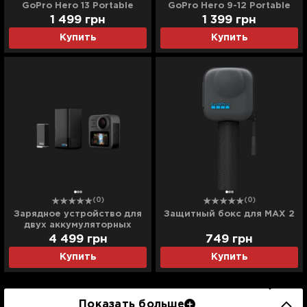
GoPro Hero 13 Portable
GoPro Hero 9-12 Portable
Battery Charger 3 Slot
Battery Charger 3 Slot
1 499
грн
1 399
грн
Charging Box
Charging Box
Купить
Купить
(0)
(0)
Зарядное устройство для
Защитный бокс для MAX 2
двух аккумуляторных
батарей MAX Dual Battery
4 499
грн
749
грн
Charger+Enduro Battery
Купить
Купить
Показать больше