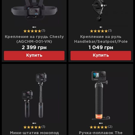
(1)
(1)
Крепление на грудь Chesty
Крепление на руль
(AGCHM-001-VN)
Handlebar/Seatpost/Pole
Mount
2 399
грн
1 049
грн
Купить
Купить
(1)
(2)
Мини-штатив монопод
Ручка-поплавок The