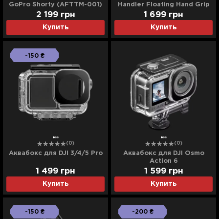
GoPro Shorty (AFTTM-001)
Handler Floating Hand Grip
2 199
грн
1 699
грн
Купить
Купить
-150 ₴
(0)
(0)
Аквабокс для DJI 3/4/5 Pro
Аквабокс для DJI Osmo
Action 6
1 499
грн
1 599
грн
Купить
Купить
-150 ₴
-200 ₴