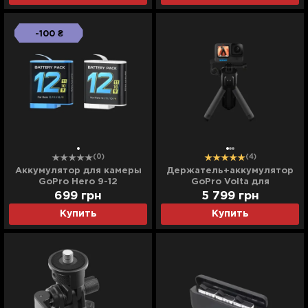
-100 ₴
(0)
(4)
Аккумулятор для камеры
Держатель+аккумулятор
GoPro Hero 9-12
GoPro Volta для
HERO9/10/11&MAX (APHGM-
699
грн
5 799
грн
001-EU)
Купить
Купить