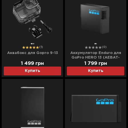
(1)
(0)
Аквабокс для Gopro 9-13
Аккумулятор Enduro для
GoPro HERO 13 (AEBAT-
001)
1 499
грн
1 799
грн
Купить
Купить