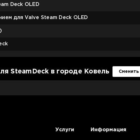
team Deck OLED
нием для Valve Steam Deck OLED
)
eck
ля SteamDeck в городе Ковель
Сменить
Услуги
Информация