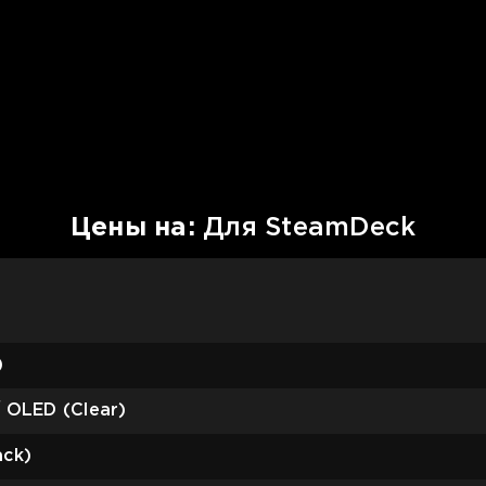
Цены на:
Для SteamDeck
)
 OLED (Clear)
ack)