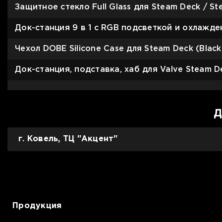
Для телевизоров
Защитное стекло Full Glass для Steam Deck / S
Микроволновые печи
Для проекторов
Док-станция 9 в 1 с RGB подсветкой и охлажде
Аксессуары для кофемашин
Чехол DOBE Silicone Case для Steam Deck (Black
Для 3D-принтеров
Чистящие средства
Термочашки
Док-станция, подставка, хаб для Valve Steam D
Для принтеров
Показать все
>>
Для кофемашин
Д
Для кухни
г. Ковель, ТЦ "Акцент"
Для пылесосов
Продукция