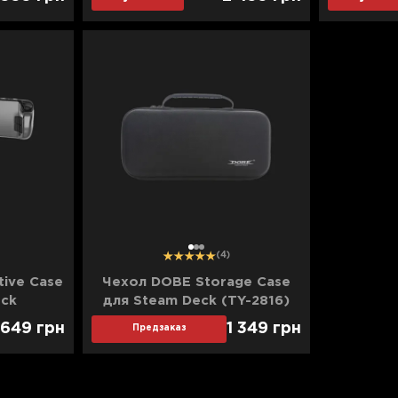
1
2
3
(4)
ive Case
Чехол DOBE Storage Case
eck
для Steam Deck (TY-2816)
t)
649
грн
1 349
грн
Предзаказ