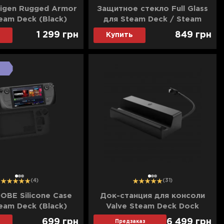
igen Rugged Armor
Защитное стекло Full Glass
eam Deck (Black)
для Steam Deck / Steam
Deck OLED
1 299
грн
849
грн
Купить
1
2
3
1
2
3
(4)
(31)
OBE Silicone Case
Док-станция для консоли
eam Deck (Black)
Valve Steam Deck Dock
699
грн
6 499
грн
Предзаказ