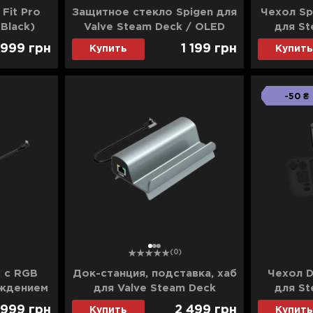
 Fit Pro
Защитное стекло Spigen для
Чехол Sp
Black)
Valve Steam Deck / OLED
для St
(Clear)
 999
грн
1 199
грн
Купить
Купить
-50 ₴
1
2
3
(0)
1 с RGB
Док-станция, подставка, хаб
Чехол D
аждением
для Valve Steam Deck
для St
eck OLED
 999
грн
2 499
грн
Купить
Купить