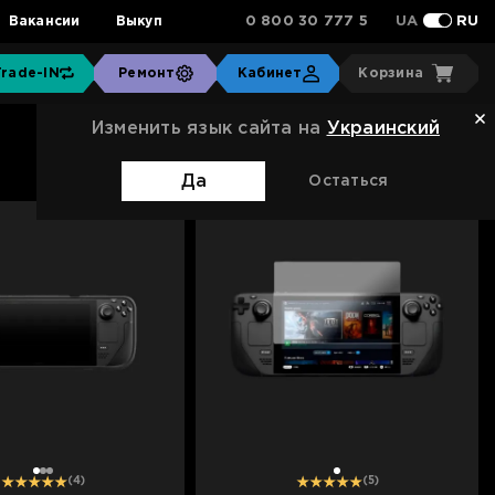
0 800 30 777 5
Вакансии
Выкуп
UA
RU
Trade-IN
Ремонт
Кабинет
Корзина
Изменить язык сайта на
Украинский
Сортировка:
Стандартная
Да
Остаться
1
2
3
1
(4)
(5)