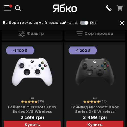
Геймпади та аксесуари в Ковеле
Для XBOX в
Выберите желаемый язык сайта
UA
RU
Для XBOX в Ковеле
Фильтр
Сортировка
-1 100 ₴
-1 200 ₴
(35)
(38)
Геймпад Microsoft Xbox
Геймпад Microsoft Xbox
Series X/S Wireless
Series X/S Wireless
Controller (Robot White)
Controller (Carbon Black)
2 599
грн
2 499
грн
Купить
Купить