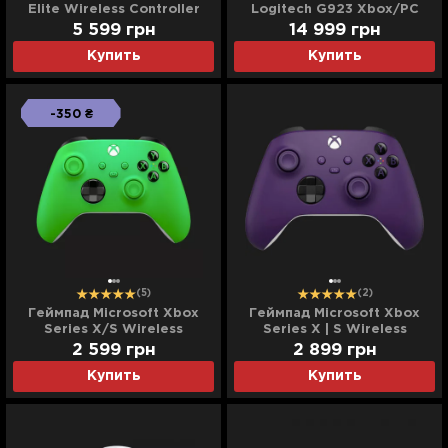
Elite Wireless Controller
Logitech G923 Xbox/PC
Series 2 Core (White)
(EU)
5 599
грн
14 999
грн
Купить
Купить
-350 ₴
(5)
(2)
Геймпад Microsoft Xbox
Геймпад Microsoft Xbox
Series X/S Wireless
Series X | S Wireless
Controller (Velocity Green)
Controller Astral Purple
2 599
грн
2 899
грн
Купить
Купить