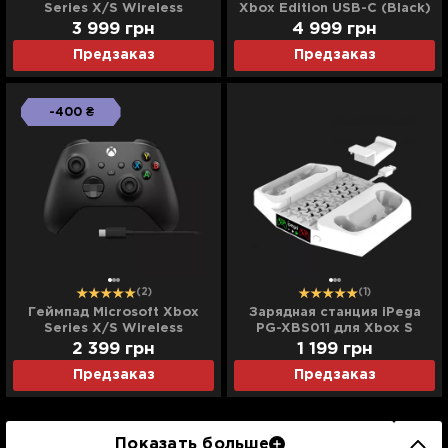
Series X/S Wireless
Xbox Edition USB-C (Black)
Controller Carbon Black +
3 999
грн
4 999
грн
Wireless Adapter
Предзаказ
Предзаказ
-400 ₴
(2)
(1)
Геймпад Microsoft Xbox
Зарядная станция iPega
Series X/S Wireless
PG-XBS011 для Xbox S
Controller Carbon Black +
(White)
2 399
грн
1 199
грн
Cable
Предзаказ
Предзаказ
Показать больше