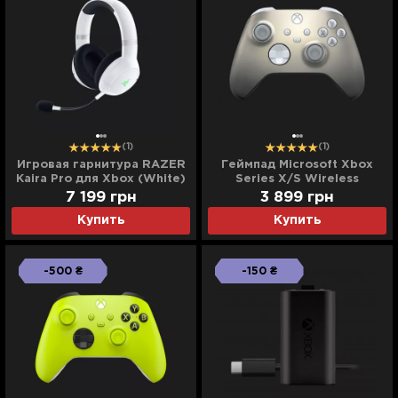
(1)
(1)
Игровая гарнитура RAZER
Геймпад Microsoft Xbox
Kaira Pro для Xbox (White)
Series X/S Wireless
(RZ04-03470300-R3M1)
Controller Special Edition
7 199
грн
3 899
грн
(UA)
(Lunar Shift)
Купить
Купить
-500 ₴
-150 ₴