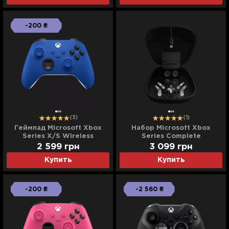
-200 ₴
(3)
(1)
Геймпад Microsoft Xbox
Набор Microsoft Xbox
Series X/S Wireless
Series Complete
Controller (Shock Blue)
Component Pack
2 599
грн
3 099
грн
Купить
Купить
-200 ₴
-2 560 ₴