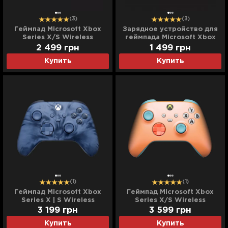
(3)
(3)
Геймпад Microsoft Xbox
Зарядное устройство для
Series X/S Wireless
геймпада Microsoft Xbox
Controller (Electric Volt)
Series Play and Charge Kit
2 499
грн
1 499
грн
Купить
Купить
(1)
(1)
Геймпад Microsoft Xbox
Геймпад Microsoft Xbox
Series X | S Wireless
Series X/S Wireless
Controller Stormcloud
Controller Sunkissed Vibes
3 199
грн
3 599
грн
Vapor Special Edition
OPI Special Edition
Купить
Купить