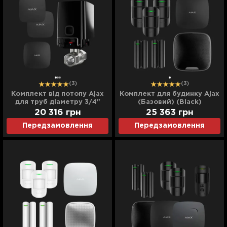
(3)
(3)
Комплект від потопу Ajax
Комплект для будинку Ajax
для труб діаметру 3/4"
(Базовий) (Black)
(Black)
20 316
грн
25 363
грн
Передзамовлення
Передзамовлення