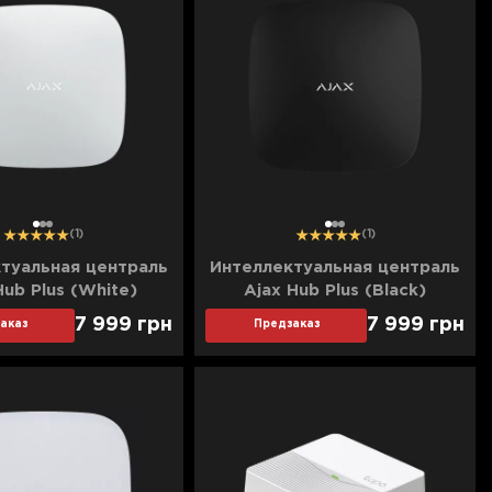
1
2
3
1
2
3
(1)
(1)
туальная централь
Интеллектуальная централь
Hub Plus (White)
Ajax Hub Plus (Black)
7 999
грн
7 999
грн
аказ
Предзаказ