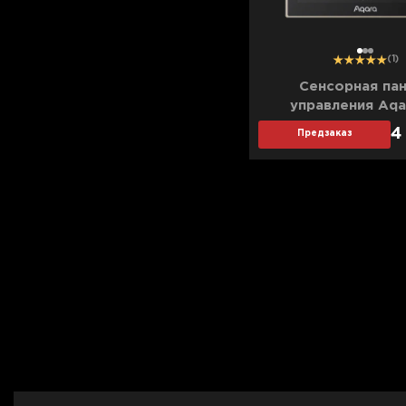
1
2
3
(1)
Сенсорная па
управления Aqa
4
Предзаказ