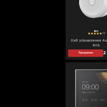
Для телевизоров
Микроволновые печи
Для проекторов
Аксессуары для кофемашин
Для 3D-принтеров
Чистящие средства
Термочашки
1
2
3
(1)
Для принтеров
Показать все
>>
Хаб управления Aq
M1S
Для кофемашин
2
Предзаказ
Для кухни
Для пылесосов