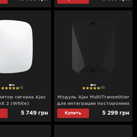
1
2
3
1
2
3
(1)
(5)
ятор сигнала Ajax
Модуль Ajax MultiTransmitter
eX 2 (White)
для интеграции посторонних
проводных устройств в Ajax
5 749
грн
5 299
грн
Купить
(Black)