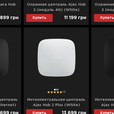
ara Hub
Охранная централь Ajax Hub
Охранная
2 (модуль 4G) (White)
2 (мо
 899
грн
11 199
грн
Купить
Купить
1
2
3
(1)
централь
Интеллектуальная централь
Интеллек
thernet)
Ajax Hub 2 Plus (White)
Ajax H
 699
грн
13 699
грн
Купить
Купить