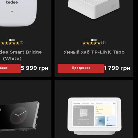
1
2
3
1
2
3
(1)
(9)
dee Smart Bridge
Умный хаб TP-LINK Tapo
(White)
5 999
грн
1 799
грн
аказ
Предзаказ