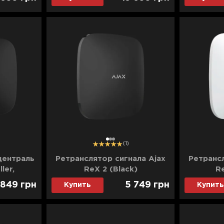
1
2
3
(1)
централь
Ретранслятор сигнала Ajax
Ретрансл
ler,
ReX 2 (Black)
R
lack)
 849
грн
5 749
грн
Купить
Купить