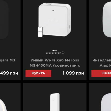
1
2
3
(0)
qara M3
Умный Wi-Fi Хаб Meross
Интеллек
MSH450MA (совместим с
Ajax 
Matter) (EU)
 499
грн
1 099
грн
Купить
Предз