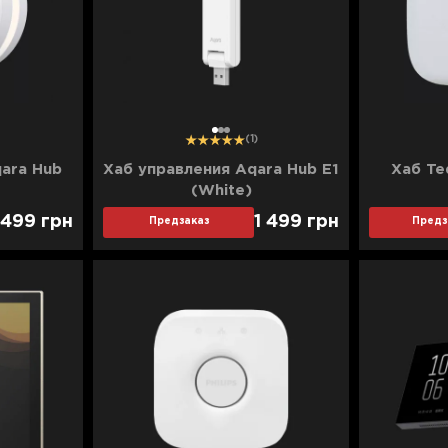
1
2
3
(1)
ara Hub
Хаб управления Aqara Hub E1
Хаб Te
(White)
 499
грн
1 499
грн
Предзаказ
Предз