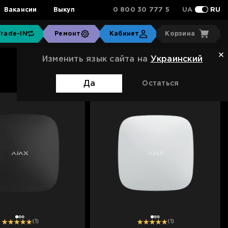
0 800 30 777 5
Вакансии
Выкуп
UA
RU
Trade-IN
Ремонт
Кабинет
Корзина
Изменить язык сайта на
Украинский
Сортировка:
Стандартная
Да
Остаться
1
2
3
1
2
3
(1)
(1)