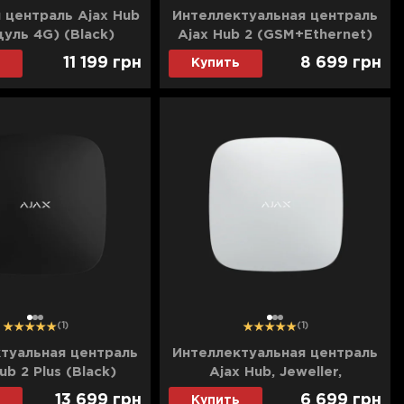
 централь Ajax Hub
Интеллектуальная централь
дуль 4G) (Black)
Ajax Hub 2 (GSM+Ethernet)
(White)
11 199
грн
8 699
грн
Купить
1
2
3
1
2
3
(1)
(1)
туальная централь
Интеллектуальная централь
ub 2 Plus (Black)
Ajax Hub, Jeweller,
беспроводная (White)
13 699
грн
6 699
грн
Купить