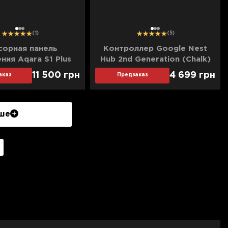
1
2
3
1
2
3
(1)
(5)
сорная панель
Контроллер Google Nest
ния Aqara S1 Plus
Hub 2nd Generation (Chalk)
11 500
грн
4 699
грн
аказ
Предзаказ
ше