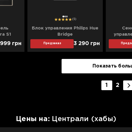
1
2
3
(5)
нель
Блок управления Philips Hue
Сен
ra S1
Bridge
управле
 999
грн
3 290
грн
Предзаказ
Предз
Показать боль
1
2
Цены на:
Централи (хабы)