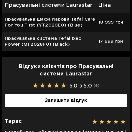
Прасувальні системи Laurastar
Ціна
Прасувальна шафа парова Tefal Care
18 999
грн
For You First (YT2020E0) (Blue)
Прасувальна система Tefal Ixeo
17 999
грн
Power (QT2028F0) (Black)
Відгуки клієнтів про Прасувальні
системи Laurastar
5.0 з 5.0
(6
)
Залишити відгук
Тарас
сподобалось обслуговування в інтернет магазині,