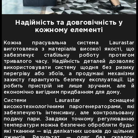
Надійність та довговічність у
кожному елементі
Кожна прасувальна система Laurastar
виготовлена з матеріалів високої якості, що
забезпечує стабільну роботу протягом
тривалого часу. Надійність деталей дозволяє
використовувати систему щодня без ризику
перегріву або збоїв, а продумані механізми
захисту гарантують безпеку експлуатації. Це
робить пристрій не лише зручним, але й
економічно вигідним придбанням для дому.
Системи Laurastar оснащені
високотехнологічними парогенераторами, які
забезпечують інтенсивну, але контрольовану
подачу пари. Завдяки точному регулюванню
температури можна безпечно обробляти будь-
які тканини — від делікатних шовків до щільних
джинсів. Результат — одяг без складок,