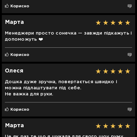
Корисно
Марта
Менеджери просто сонечка — завжди підкажуть і
допоможуть ❤️
Корисно
Олеся
Дошка дуже зручна, повертається швидко і
можна підлаштувати під себе.
Не важка для руки.
Корисно
Марта
Це як раз те що я шукала для свого шоу руму.