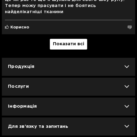
Тепер можу прасувати і не боятись
найделікатніші тканини
Корисно
Показати всі
Продукція
iPhone
iPad
Mac
Apple Watch
Послуги
AirPods
Гаджети
Аксесуари
Ремонт
Trade IN
Новини
Apple б/у
Кавунове літо
Dyson
Інформація
Смартфони
Смарт-годинники
Вакансії
Для зв’язку та запитань
Техніка для кухні
Техніка для дому
Гарантія та сервіс Ябко