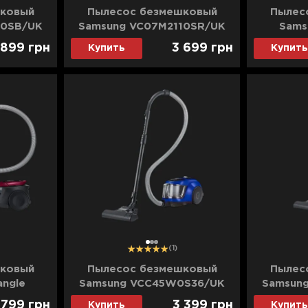
ковый
Пылесос безмешковый
Пылес
10SB/UK
Samsung VC07M2110SR/UK
Sams
(Red)
VC07M
 899
грн
3 699
грн
Купить
Купить
1
2
3
(1)
ковый
Пылесос безмешковый
Пылес
angle
Samsung VCC45W0S36/UK
Samsun
 (Red)
(Blue)
 799
грн
3 399
грн
Купить
Купить