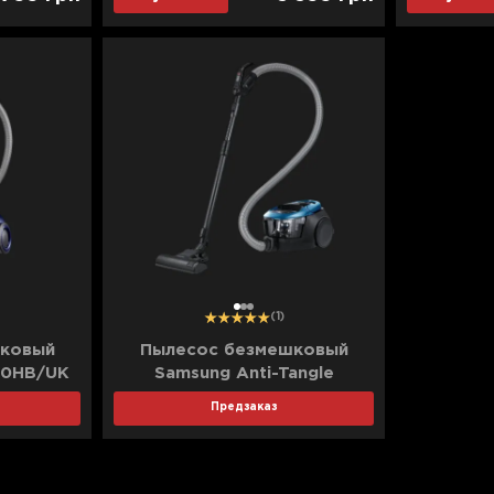
1
2
3
(1)
ковый
Пылесос безмешковый
F0HB/UK
Samsung Anti-Tangle
VC07M31D3HU/UK (Blue)
Предзаказ