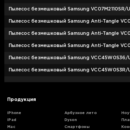
Для телевизоров
Пылесос безмешковый Samsung VC07M2110SR/U
Микроволновые печи
Для проекторов
Пылесос безмешковый Samsung Anti-Tangle VC
Аксессуары для кофемашин
Для 3D-принтеров
Чистящие средства
Пылесос безмешковый Samsung Anti-Tangle VC0
Термочашки
Для принтеров
Показать все
>>
Пылесос безмешковый Samsung Anti-Tangle VC
Пылесос безмешковый Samsung VCC45W0S36/U
Для кофемашин
Пылесос безмешковый Samsung VCC45W0S3R/U
Для кухни
Для пылесосов
Продукция
iPhone
Арбузное лето
Ноу
iPad
Dyson
Пла
Mac
Смартфоны
Кон