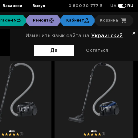
0 800 30 777 5
Вакансии
Выкуп
UA
RU
Trade-IN
Ремонт
Кабинет
Корзина
Изменить язык сайта на
Украинский
Сортировка:
Стандартная
Да
Остаться
1
2
3
1
2
3
(1)
(1)