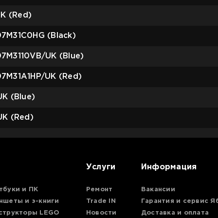
K (Red)
07M31C0HG (Black)
7M3110VB/UK (Blue)
07M31A1HP/UK (Red)
K (Blue)
K (Red)
Услуги
Информация
тбуки и ПК
Ремонт
Вакансии
ншеты и э-книги
Trade IN
Гарантия и сервис Я
структоры LEGO
Новости
Доставка и оплата