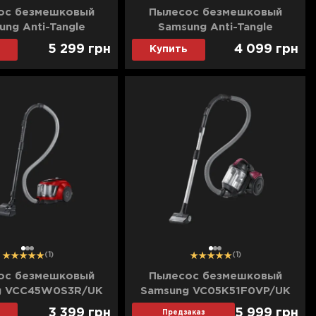
ос безмешковый
Пылесос безмешковый
ung Anti-Tangle
Samsung Anti-Tangle
31C0HG (Black)
VC07M3110VB/UK (Blue)
5 299
грн
4 099
грн
Купить
1
2
3
1
2
3
(1)
(1)
ос безмешковый
Пылесос безмешковый
g VCC45W0S3R/UK
Samsung VC05K51F0VP/UK
(Red)
3 399
грн
5 999
грн
Предзаказ