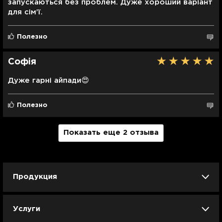
запускаються без проблем. Дуже хороший варіант
для сім’ї.
Полезно
Софія
Дуже гарні айпади😍
Полезно
Показать еще 2 отзыва
Продукция
iPhone
iPad
Mac
Apple Watch
Услуги
AirPods
Гаджеты
Аксессуары