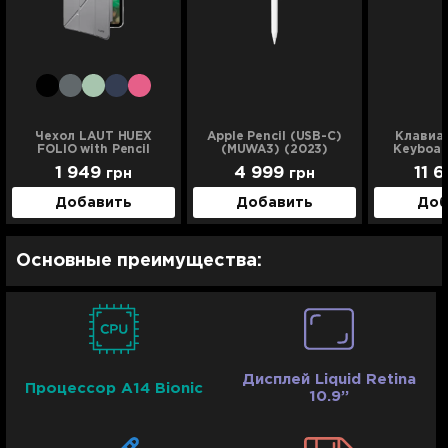
Чехол LAUT HUEX
Apple Pencil (USB-C)
Клавиат
FOLIO with Pencil
(MUWA3) (2023)
Keyboar
Holder для iPad 10.9
iPad 10.9 
1 949
4 999
11 
грн
грн
(2022)/iPad 11 (2025)
2025 
(Gray)
Добавить
Добавить
Доб
Основные преимущества:
Дисплей Liquid Retina
Процессор A14 Bionic
10.9’’