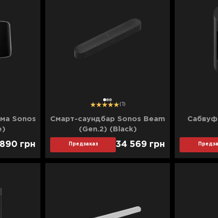
1
2
3
(1)
ема Sonos
Смарт-саундбар Sonos Beam
Сабвуфе
e)
(Gen.2) (Black)
 890
грн
34 569
грн
Предзаказ
Предза