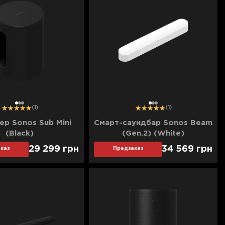
1
2
3
1
2
3
(1)
(1)
р Sonos Sub Mini
Смарт-саундбар Sonos Beam
(Black)
(Gen.2) (White)
29 299
грн
34 569
грн
каз
Предзаказ