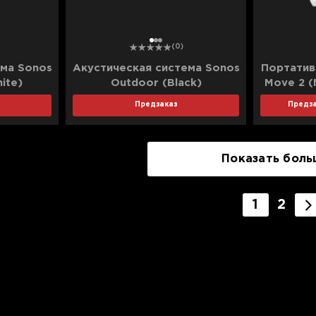
1
2
3
(0)
ема Sonos
Акустическая система Sonos
Портатив
hite)
Outdoor (Black)
Move 2 (
Предзаказ
Предза
Показать боль
1
2