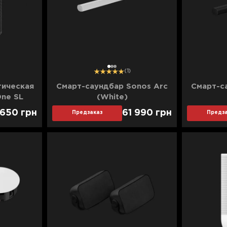
1
2
3
(1)
тическая
Смарт-саундбар Sonos Arc
Смарт-с
One SL
(White)
 650
грн
61 990
грн
Предзаказ
Предза