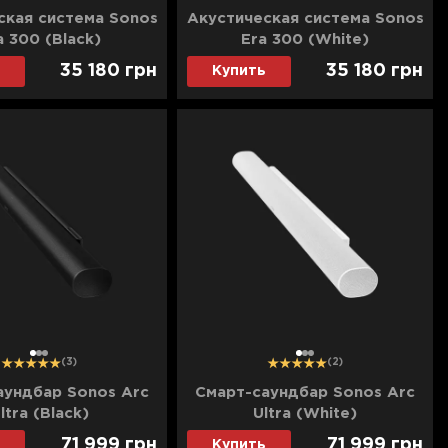
ская система Sonos
Акустическая система Sonos
a 300 (Black)
Era 300 (White)
35 180
грн
35 180
грн
Купить
1
2
3
1
2
3
(3)
(2)
аундбар Sonos Arc
Смарт-саундбар Sonos Arc
ltra (Black)
Ultra (White)
71 999
грн
71 999
грн
Купить