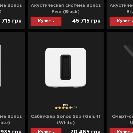
ема Sonos
Акустическая система Sonos
Акустиче
)
Five (Black)
Er
 715
грн
45 715
грн
Купить
Купить
1
2
3
(3)
ема Sonos
Сабвуфер Sonos Sub (Gen.4)
Смарт-с
ite)
(White)
U
 935
грн
70 465
грн
Купить
Купить