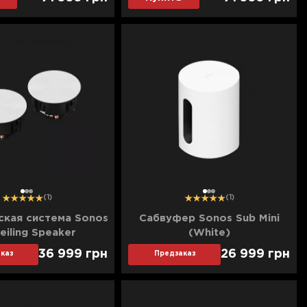
1
2
3
1
2
3
(1)
(1)
ская система Sonos
Сабвуфер Sonos Sub Mini
eiling Speaker
(White)
36 999
грн
26 999
грн
каз
Предзаказ