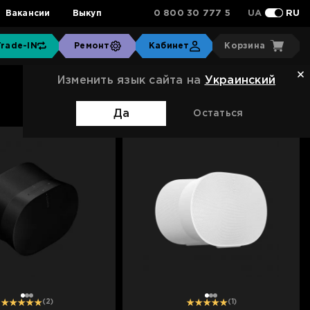
0 800 30 777 5
Вакансии
Выкуп
UA
RU
Trade-IN
Ремонт
Кабинет
Корзина
Изменить язык сайта на
Украинский
Сортировка:
Стандартная
(10)
Отзывов
Да
Остаться
1
2
3
1
2
3
(2)
(1)