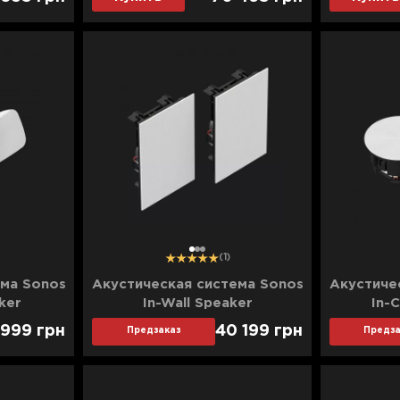
1
2
3
(1)
ема Sonos
Акустическая система Sonos
Акустиче
ker
In-Wall Speaker
In-C
 999
грн
40 199
грн
Предзаказ
Предза