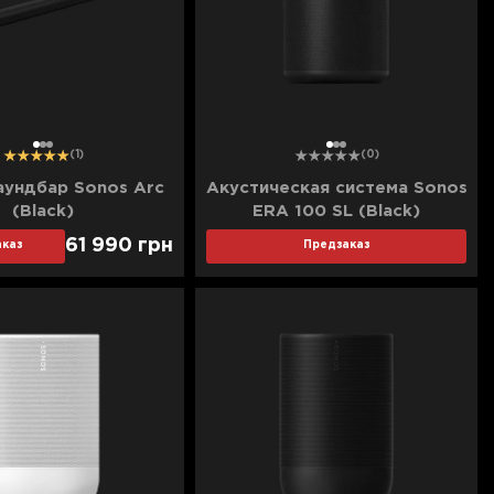
1
2
3
1
2
3
(1)
(0)
аундбар Sonos Arc
Акустическая система Sonos
(Black)
ERA 100 SL (Black)
(E10SLEU1BLK)
61 990
грн
каз
Предзаказ