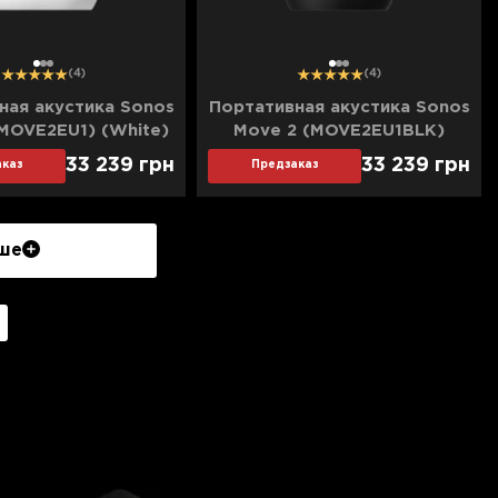
1
2
3
1
2
3
(4)
(4)
ная акустика Sonos
Портативная акустика Sonos
MOVE2EU1) (White)
Move 2 (MOVE2EU1BLK)
(Black)
33 239
грн
33 239
грн
каз
Предзаказ
ше