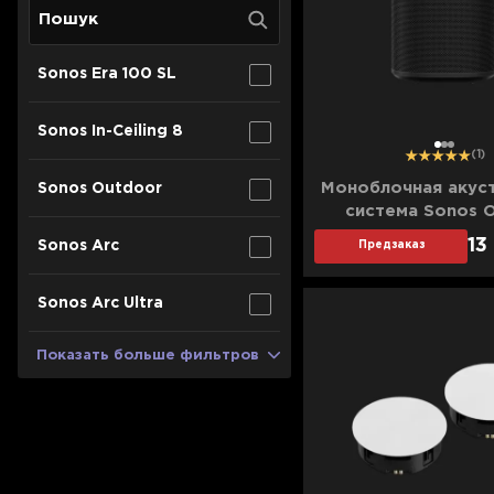
Для телевизоров
Аксессуары для кофемашин
Для проекторов
Чистящие средства
Sonos Era 100 SL
Термочашки
Для 3D-принтеров
Показать все
>>
Sonos In-Ceiling 8
1
2
3
(1)
Для принтеров
Моноблочная акус
Sonos Outdoor
система Sonos 
Для кофемашин
(Black)
13
Sonos Arc
Предзаказ
Для кухни
Sonos Arc Ultra
Для пылесосов
Показать больше фильтров