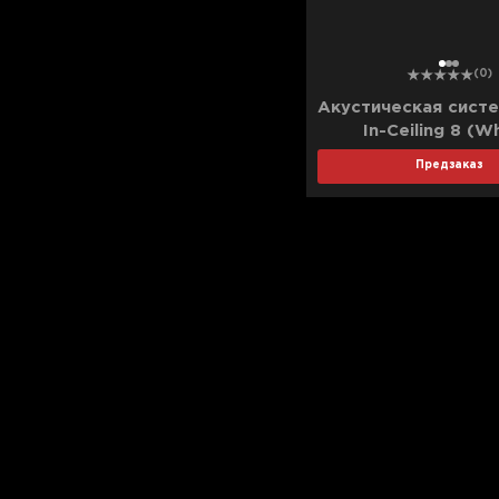
1
2
3
(0)
Акустическая сист
In-Ceiling 8 (W
Предзаказ