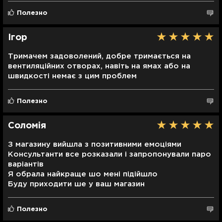
iPhone 12 Pro;
Полезно
iPhone 12 mini;
iPhone 12
Ігор
Совместимость с устройствами
Смартфон
Тримачем задоволений, добре тримається на
вентиляційних отворах, навіть на ямах або на
швидкості немає з цим проблем
Полезно
Соломія
З магазину вийшла з позитивними емоціями
Консультанти все розказали і запропонували паро
варіантів
Я обрала найкраще шо мені підійшло
Буду приходити ше у ваш магазин
Полезно