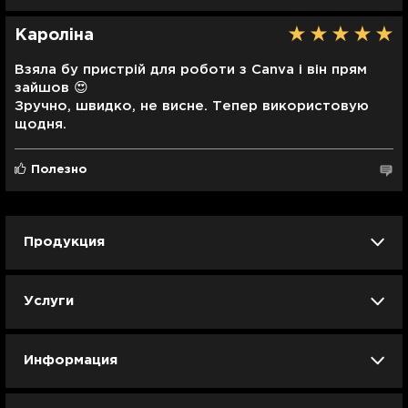
Кароліна
Взяла бу пристрій для роботи з Canva і він прям
зайшов 😍
Зручно, швидко, не висне. Тепер використовую
щодня.
Полезно
Продукция
iPhone
iPad
Mac
Apple Watch
Услуги
AirPods
Гаджеты
Аксессуары
Ремонт
Trade IN
Новости
Apple б/у
Арбузное лето
Dyson
Информация
Смартфоны
Смарт-часы
Вакансии