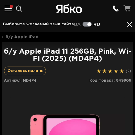
Описание
Характеристики
Отзывы (2)
Срав
Выберите желаемый язык сайта
UA
RU
б/у Apple iPad
б/у Apple iPad 11 256GB, Pink, Wi-
Fi (2025) (MD4P4)
Осталось мало
(2)
Артикул:
MD4P4
Код товара:
849906