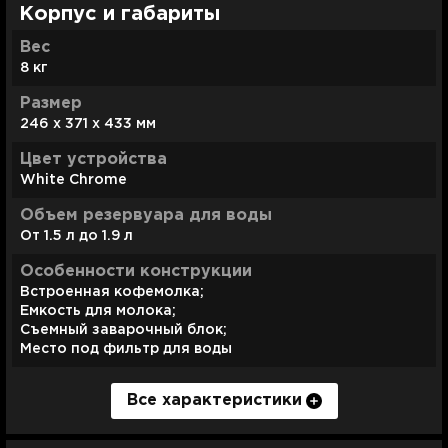
Корпус и габариты
Вес
8 кг
Размер
246 x 371 x 433 мм
Цвет устройства
White Chrome
Объем резервуара для воды
От 1.5 л до 1.9 л
Особенности конструкции
Встроенная кофемолка;
Емкость для молока;
Съемный заварочный блок;
Место под фильтр для воды
Все характеристики
Мощность
Управление:
Особенности модели
Гарантия
Комплектация