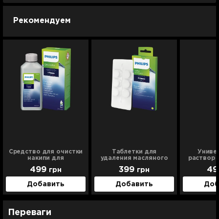
3 года
9 999 грн
Рекомендуем
Средство для очистки
Таблетки для
Униве
накипи для
удаления масляного
раствор 
кофемашин Philips
налета Philips
коф
499
399
4
грн
грн
CA6700/10
CA6704/10
(декальц
Добавить
Добавить
Доб
Переваги