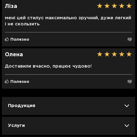
Ліза
мені цей стилус максимально зручний, дуже легкий
і не скользить
Полезно
Олена
Доставили вчасно, працює чудово!
Полезно
Продукция
iPhone
iPad
Mac
Apple Watch
Услуги
AirPods
Гаджеты
Аксессуары