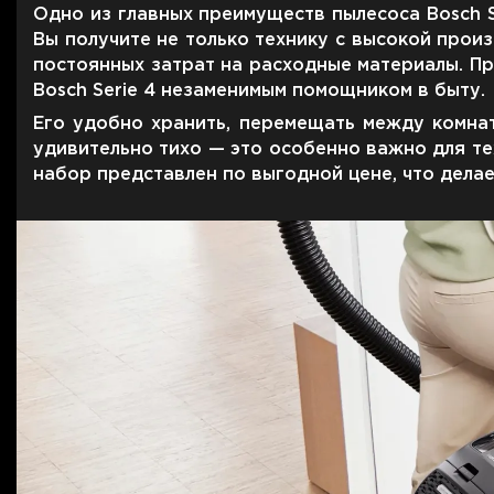
Для телевизоров
Одно из главных преимуществ пылесоса Bosch S
Микроволновые печи
Вы получите не только технику с высокой прои
Для проекторов
постоянных затрат на расходные материалы. Пр
Аксессуары для кофемашин
Bosch Serie 4 незаменимым помощником в быту.
Для 3D-принтеров
Чистящие средства
Его удобно хранить, перемещать между комнат
Термочашки
удивительно тихо — это особенно важно для тех
Для принтеров
Показать все
>>
набор представлен по выгодной цене, что делае
Для кофемашин
Для кухни
Для пылесосов