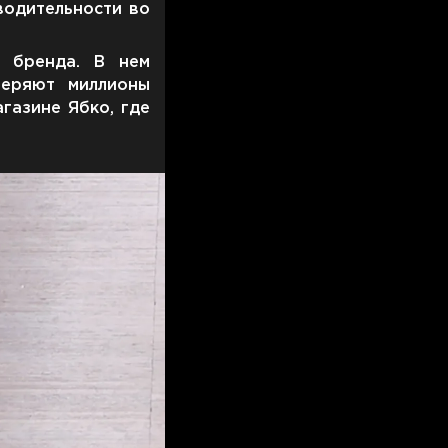
водительности во
я бренда. В нем
веряют миллионы
газине Ябко, где