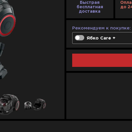
Быстрая
Опла
бесплатная
до 2
доставка
Рекомендуем к покупке:
Ябко Care +
Одноразовое реше
100% компенсация 
Неограниченное ко
1 год
2 года