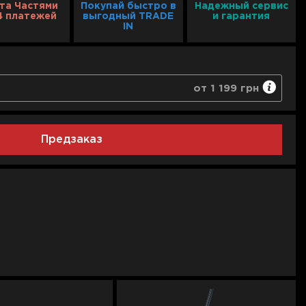
та Частями
Покупай быстро в
Надежный сервис
4 платежей
выгодный TRADE
и гарантия
IN
от 1 199 грн
ние любого негарантийного случая
в случае невозможности ремонта или в срок 10 дней
Предзаказ
личество гарантийных ремонтов техники
1 199 грн
1 599 грн