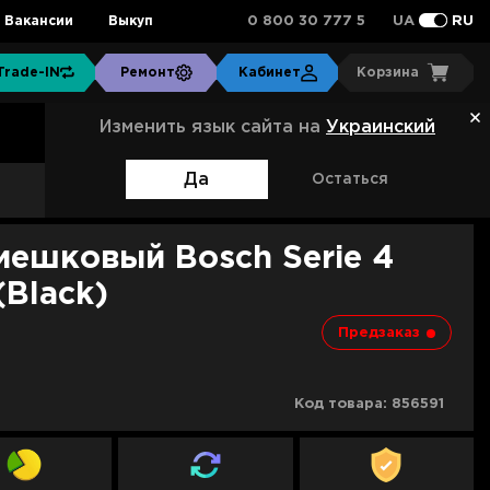
0 800 30 777 5
Вакансии
Выкуп
UA
RU
Trade-IN
Ремонт
Кабинет
Корзина
Изменить язык сайта на
Украинский
Да
Остаться
Артикул:
BGS21POW2
й Bosch Serie 4
Black)
Предзаказ
Код товара:
856591