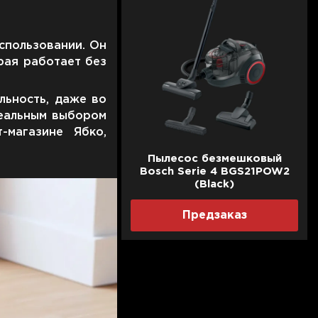
использовании. Он
орая работает без
льность, даже во
деальным выбором
-магазине Ябко,
Пылесос безмешковый
Bosch Serie 4 BGS21POW2
(Black)
Предзаказ