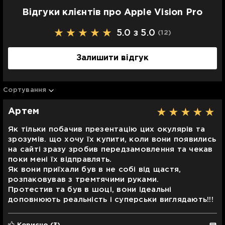
Відгуки клієнтів про Apple Vision Pro
5.0 з 5.0
(12
)
Залишити відгук
Сортування
Артем
Як тільки побачив презентацію цих окулярів та
зрозумів. що хочу їх купити, коли вони появились
на сайті зразу зробив передзамовлення та чекав
поки мені їх відправлять.
Як вони приїхали був в не собі від щастя,
розпаковував з тремтячими руками.
Протестив та був в шоці, вони ідеальні
доповнюють реальність і суперськи виглядають!!!