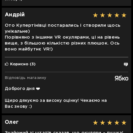
Андрій
Ото Купертінівці постарались і створили щось
унікальне)
Порівняно з іншими VR окулярами, ці на рівень
вище, з більшою кількістю різних плюшок. Ось
воно майбутнє VR!)
Корисно
(3)
Відповідь магазину
Доброго дня ❤️
Щиро дякуємо за високу оцінку! Чекаємо на
Вас знову :)
Олег
Знайомий зі штатів сказав, що окуляри – пушка!