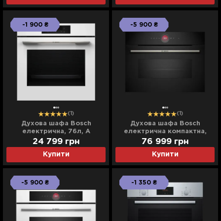
-1 900 ₴
-5 900 ₴
(1)
(1)
Духова шафа Bosch
Духова шафа Bosch
електрична, 76л, A
електрична компактна,
(HJG852YW0T) (White)
45л, A (CMG7241B1) (Black)
24 799
грн
76 999
грн
Купити
Купити
-5 900 ₴
-1 350 ₴