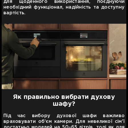
для щоденного використання, поєднуючи
необхідний функціонал, надійність та доступну
вартість.
Як правильно вибрати духову
шафу?
Під час вибору духової шафи важливо
враховувати об'єм камери. Для невеликої сім'ї
достатньо моделей на 50–65 літрів, тоді як для