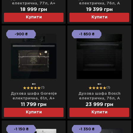
електрична, 77л, A+
електрична, 76л, A
(BOS6737E20FBG) (Black)
(HUA736EA0T) (Black)
18 999
грн
19 399
грн
Купити
Купити
-900 ₴
-1 850 ₴
(1)
(1)
Духова шафа Gorenje
Духова шафа Bosch
електрична, 61л, A+
електрична, 76л, A
(BO6635E01B) (Black)
(HJG852YB0T) (Black)
11 799
грн
23 999
грн
Купити
Купити
-1 150 ₴
-1 350 ₴