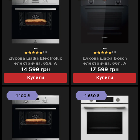
(1)
(1)
Духова шафа Electrolux
Духова шафа Bosch
електрична, 65л, A
електрична, 66л, A
(EOF3H40BX) (Stainless
(HBF512BB1T) (Black)
14 599
грн
17 599
грн
Steel)
Купити
Купити
-1 100 ₴
-1 650 ₴