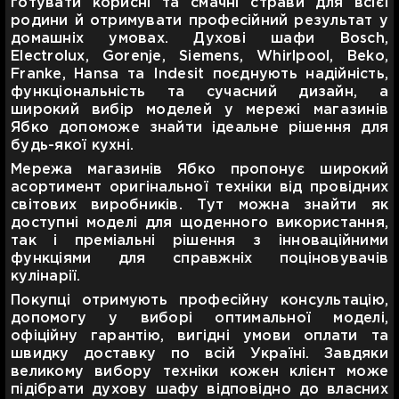
готувати корисні та смачні страви для всієї
родини й отримувати професійний результат у
домашніх умовах. Духові шафи Bosch,
Electrolux, Gorenje, Siemens, Whirlpool, Beko,
Franke, Hansa та Indesit поєднують надійність,
функціональність та сучасний дизайн, а
широкий вибір моделей у мережі магазинів
Ябко допоможе знайти ідеальне рішення для
будь-якої кухні.
Мережа магазинів Ябко пропонує широкий
асортимент оригінальної техніки від провідних
світових виробників. Тут можна знайти як
доступні моделі для щоденного використання,
так і преміальні рішення з інноваційними
функціями для справжніх поціновувачів
кулінарії.
Покупці отримують професійну консультацію,
допомогу у виборі оптимальної моделі,
офіційну гарантію, вигідні умови оплати та
швидку доставку по всій Україні. Завдяки
великому вибору техніки кожен клієнт може
підібрати духову шафу відповідно до власних