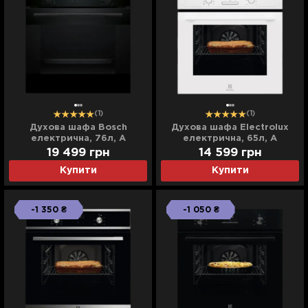
(1)
(1)
Духова шафа Bosch
Духова шафа Electrolux
електрична, 76л, A
електрична, 65л, A
(HJA737BA0) (Black)
(EOF3H40BW) (White)
19 499
грн
14 599
грн
Купити
Купити
-1 350 ₴
-1 050 ₴