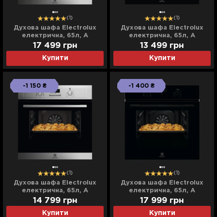
(1)
(1)
Духова шафа Electrolux
Духова шафа Electrolux
електрична, 65л, A
електрична, 65л, A
(EOF5F50BX) (Black)
(LOH3H00BK) (Black)
17 499
грн
13 499
грн
Купити
Купити
-1 150 ₴
-1 400 ₴
(1)
(1)
Духова шафа Electrolux
Духова шафа Electrolux
електрична, 65л, A
електрична, 65л, А
(EOD3F40BX) (Stainless
(EOD5H70BZ) (Black)
14 799
грн
17 999
грн
Steel)
Купити
Купити