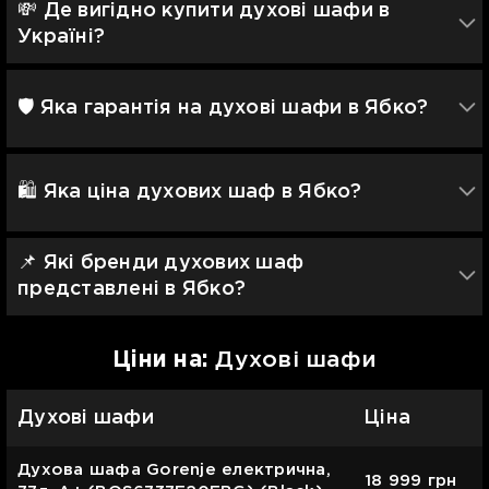
💸 Де вигідно купити духові шафи в
Україні?
🛡 Яка гарантія на духові шафи в Ябко?
🛍️ Яка ціна духових шаф в Ябко?
📌 Які бренди духових шаф
представлені в Ябко?
Цiни на:
Духові шафи
Духові шафи
Ціна
Духова шафа Gorenje електрична,
18 999
грн