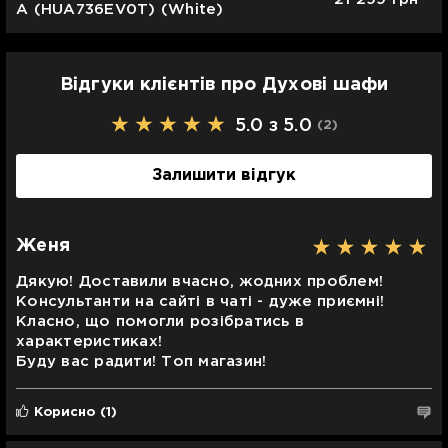
A (HUA736EV0T) (White)
Відгуки клієнтів про Духові шафи
5.0 з 5.0
(2
)
Залишити відгук
Женя
Дякую! Доставили вчасно, жодних проблем!
Консультанти на сайті в чаті - дуже приємні!
Класно, що помогли розібратись в
характеристиках!
Буду вас радити! Топ магазин!
Корисно
(1)