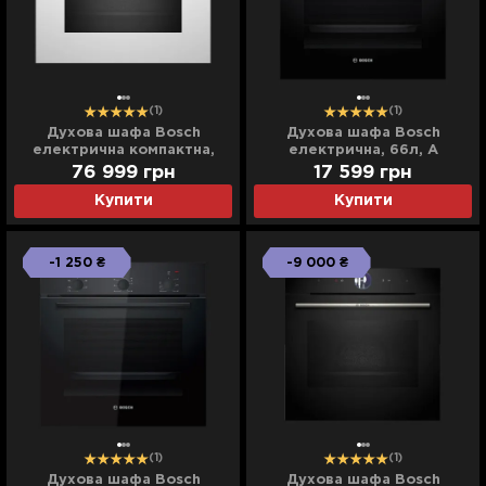
(1)
(1)
Духова шафа Bosch
Духова шафа Bosch
електрична компактна,
електрична, 66л, A
45л, A (CMG7241W1)
(HBF512BS1T) (Stainless
76 999
грн
17 599
грн
(White)
Steel)
Купити
Купити
-1 250 ₴
-9 000 ₴
(1)
(1)
Духова шафа Bosch
Духова шафа Bosch