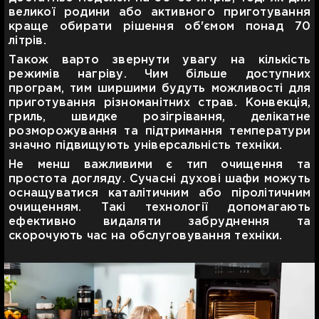
великої родини або активного приготування
краще обирати рішення об'ємом понад 70
літрів.
Також варто звернути увагу на кількість
режимів нагріву. Чим більше доступних
програм, тим ширшими будуть можливості для
приготування різноманітних страв. Конвекція,
гриль, швидке розігрівання, делікатне
розморожування та підтримання температури
значно підвищують універсальність техніки.
Не менш важливими є тип очищення та
простота догляду. Сучасні духові шафи можуть
оснащуватися каталітичним або піролітичним
очищенням. Такі технології допомагають
ефективно видаляти забруднення та
скорочують час на обслуговування техніки.