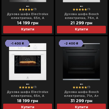
(1)
(1)
Духова шафа Electrolux
Духова шафа Bosch
електрична, 65л, A
електрична, 76л, A
(EOF3H00BX) (Stainless
(HUA736EV0T) (White)
14 199
грн
21 299
грн
Steel)
Купити
Купити
-1 400 ₴
-2 400 ₴
(1)
(1)
Духова шафа Electrolux
Духова шафа Bosch
електрична, 65л, A
електрична, 71л, A+
(EOF5F50BV) (White)
(HBG272EB3) (Black)
18 199
грн
31 299
грн
Купити
Купити