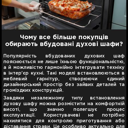
Чому все більше покупців
обирають вбудовані духові шафи?
Популярність вбудованих духових шаф
пояснюється не лише їхньою функціональністю,
а й можливістю гармонійно інтегрувати техніку
в інтер'єр кухні. Такі моделі встановлюються в
меблевий гарнітур, створюючи єдиний
дизайнерський простір без зайвих деталей та
громіздких конструкцій.
Завдяки незалежному типу встановлення
духову шафу можна розмістити на комфортній
висоті, що значно полегшує процес
експлуатації. Користувачеві не потрібно
нахилятися для контролю приготування або
діставання страви. Це особливо актуально для