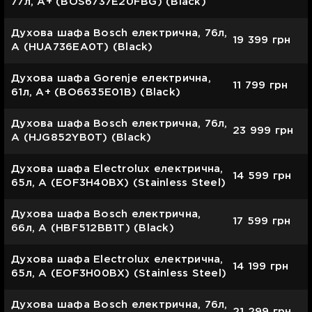
77л, A+ (BOS6737E20FBG) (Black)
Духова шафа Bosch електрична, 76л,
19 399
грн
A (HUA736EA0T) (Black)
Духова шафа Gorenje електрична,
11 799
грн
61л, A+ (BO6635E01B) (Black)
Духова шафа Bosch електрична, 76л,
23 999
грн
A (HJG852YB0T) (Black)
Духова шафа Electrolux електрична,
14 599
грн
65л, A (EOF3H40BX) (Stainless Steel)
Духова шафа Bosch електрична,
17 599
грн
66л, A (HBF512BB1T) (Black)
Духова шафа Electrolux електрична,
14 199
грн
65л, A (EOF3H00BX) (Stainless Steel)
Духова шафа Bosch електрична, 76л,
21 299
грн