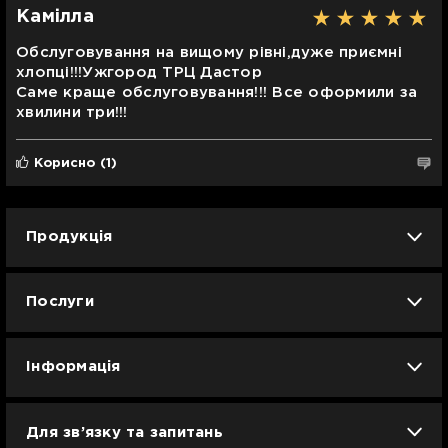
Камілла
Обслуговування на вищому рівні,дуже приємні
хлопці!!!Ужгород ТРЦ Дастор
Саме краще обслуговування!!! Все оформили за
хвилини три!!!
Корисно
(1)
Продукція
iPhone
iPad
Mac
Apple Watch
Послуги
AirPods
Гаджети
Аксесуари
Ремонт
Trade IN
Новини
Apple б/у
Кавунове літо
Dyson
Інформація
Смартфони
Смарт-годинники
Вакансії
Для зв’язку та запитань
Техніка для кухні
Техніка для дому