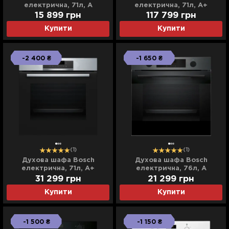
електрична, 71л, A
електрична, 71л, A+
(HBF011BA1T) (Black)
(HSG7361B1) (Black)
15 899
грн
117 799
грн
Купити
Купити
-2 400 ₴
-1 650 ₴
(1)
(1)
Духова шафа Bosch
Духова шафа Bosch
електрична, 71л, A+
електрична, 76л, A
(HBG572ES3) (Stainless
(HUA736EG0T) (Dark Gray)
31 299
грн
21 299
грн
Steel/Black)
Купити
Купити
-1 500 ₴
-1 150 ₴