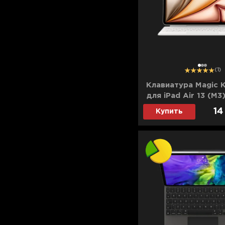
Для телевизоров
Микроволновые печи
Для проекторов
Аксессуары для кофемашин
Для 3D-принтеров
Чистящие средства
Термочашки
1
2
3
(1)
Для принтеров
Показать все
>>
Клавиатура Magic 
для iPad Air 13 (M3
Для кофемашин
(MDFW4)
14
Купить
Для кухни
Для пылесосов