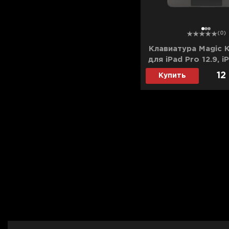
1
2
3
(0)
Клавиатура Magic 
для iPad Pro 12.9, i
(M2) (Black) (MJQK
12
Купить
(Ultra)