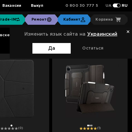
0 800 30 777 5
Вакансии
Выкуп
UA
RU
Trade-IN
Ремонт
Кабинет
Корзина
Изменить язык сайта на
Украинский
овске
Сортировка:
Стандартная
Да
Остаться
1
1
2
3
(0)
(1)