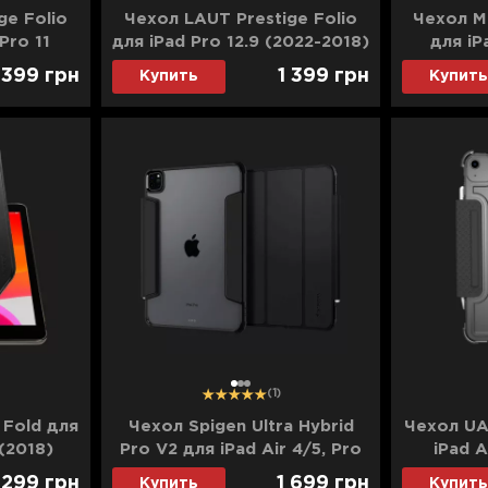
ge Folio
Чехол LAUT Prestige Folio
Чехол M
 Pro 11
для iPad Pro 12.9 (2022-2018)
для iP
digo)
(Indigo)
(2024/
 399
грн
1 399
грн
Купить
Купить
1
2
3
(1)
 Fold для
Чехол Spigen Ultra Hybrid
Чехол UA
 (2018)
Pro V2 для iPad Air 4/5, Pro
iPad A
11 (2022-2018) (Black)
(201
 299
грн
1 699
грн
Купить
Купить