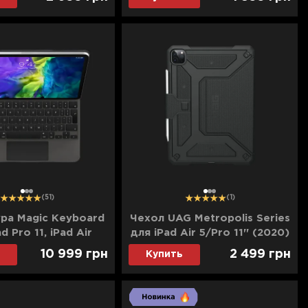
1
2
3
1
2
3
(51)
(1)
ра Magic Keyboard
Чехол UAG Metropolis Series
d Pro 11, iPad Air
для iPad Air 5/Pro 11'' (2020)
6th gen) (Black)
(Black)
10 999
грн
2 499
грн
Купить
(MXQT2)