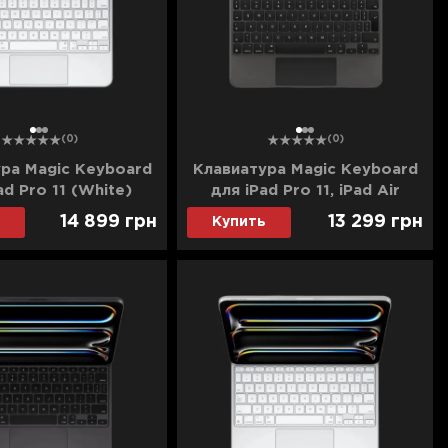
1
2
3
1
2
3
(0)
(0)
ра Magic Keyboard
Клавиатура Magic Keyboard
ad Pro 11 (White)
для iPad Pro 11, iPad Air
) (2024) (Ultra)
(4/5/6th gen) (Black)
14 899
грн
13 299
грн
Купить
(MXQT2) (Ultra)