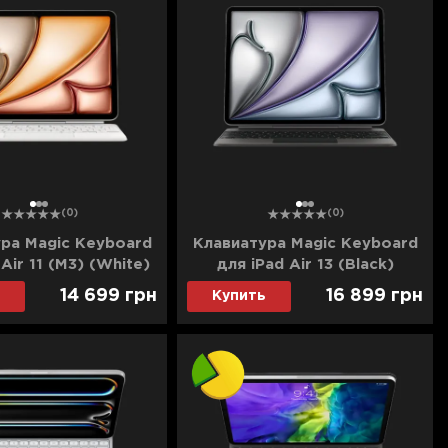
1
2
3
1
2
3
(0)
(0)
ра Magic Keyboard
Клавиатура Magic Keyboard
Air 11 (M3) (White)
для iPad Air 13 (Black)
DFV4) (Ultra)
(MGYY4) (2025)
14 699
грн
16 899
грн
Купить