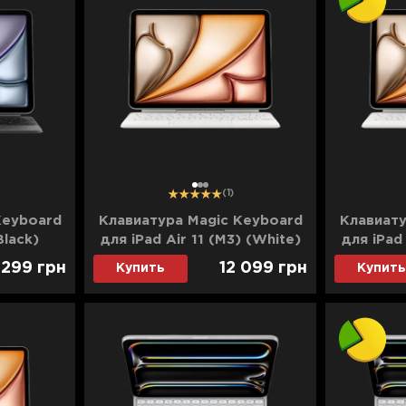
1
2
3
(1)
Keyboard
Клавиатура Magic Keyboard
Клавиату
Black)
для iPad Air 11 (M3) (White)
для iPad 
25)
(MDFV4)
(M
 299
грн
12 099
грн
Купить
Купить