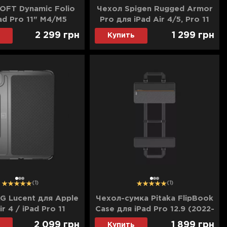
OFT Dynamic Folio
Чехол Spigen Rugged Armor
ad Pro 11" М4/M5
Pro для iPad Air 4/5, Pro 11
2025) (Jet Black)
(2022-2018) (Gunmetal)
2 299
грн
1 299
грн
Купить
1
2
3
1
2
3
(1)
(1)
G Lucent для Apple
Чехол-сумка Pitaka FlipBook
ir 4 / iPad Pro 11
Case для iPad Pro 12.9 (2022-
8/2020) (Black)
2018) (Black)
2 099
грн
1 899
грн
Купить