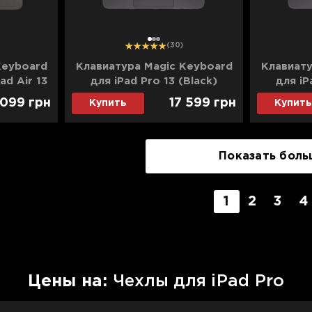
1
2
3
(30)
Keyboard
Клавиатура Magic Keyboard
Клавиату
Pad Air 13
для iPad Pro 13 (Black)
для iP
3/MXQU2)
(MWR53) (2024)
(MWR53
 099
грн
17 599
грн
Купить
Купить
Показать боль
1
2
3
4
Цены на:
Чехлы для iPad Pro