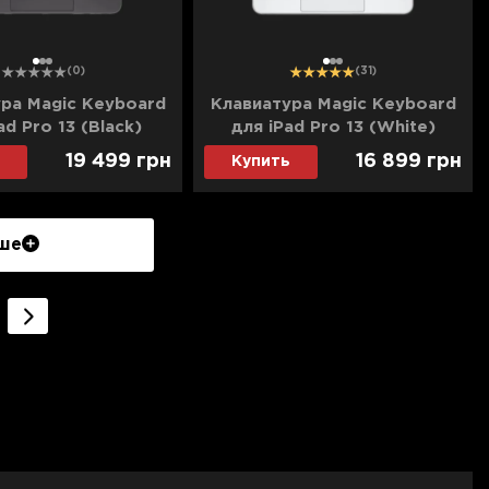
1
2
3
1
2
3
(0)
(31)
ра Magic Keyboard
Клавиатура Magic Keyboard
ad Pro 13 (Black)
для iPad Pro 13 (White)
) (2024) (Ultra)
(MWR43) (2024)
19 499
грн
16 899
грн
Купить
ше