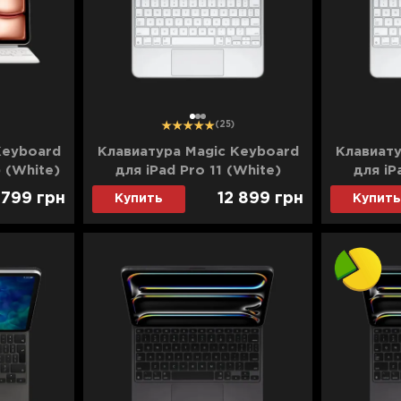
1
2
3
(25)
Keyboard
Клавиатура Magic Keyboard
Клавиату
) (White)
для iPad Pro 11 (White)
для iP
(MWR03) (2024)
(MWR03
 799
грн
12 899
грн
Купить
Купить