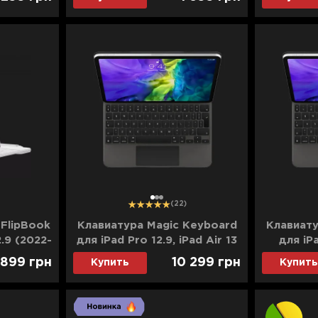
1
2
3
(22)
 FlipBook
Клавиатура Magic Keyboard
Клавиату
.9 (2022-
для iPad Pro 12.9, iPad Air 13
для iPa
e)
(M2) (Black) (MJQK3/MXQU2)
(4/5/
 899
грн
10 299
грн
Купить
Купить