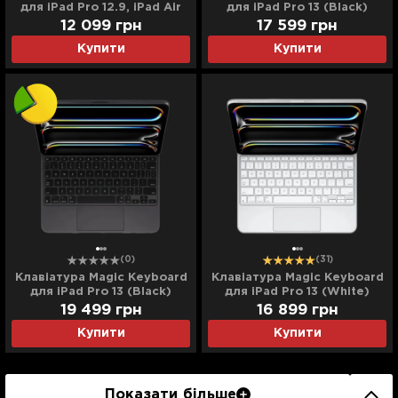
для iPad Pro 12.9, iPad Air
для iPad Pro 13 (Black)
13 (M2) (Black)
(MWR53) (2024)
12 099
грн
17 599
грн
(MJQK3/MXQU2) (Ultra)
Купити
Купити
(0)
(31)
Клавіатура Magic Keyboard
Клавіатура Magic Keyboard
для iPad Pro 13 (Black)
для iPad Pro 13 (White)
(MWR53) (2024) (Ultra)
(MWR43) (2024)
19 499
грн
16 899
грн
Купити
Купити
Показати більше