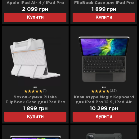
Apple iPad Air 4 / iPad Pro
FlipBook Case для iPad Pro
11 (2018/2020) (Black)
12.9 (2022-2018) (Black)
2 099
грн
1 899
грн
Купити
Купити
(1)
(22)
Чохол-сумка Pitaka
Клавіатура Magic Keyboard
FlipBook Case для iPad Pro
для iPad Pro 12.9, iPad Air
12.9 (2022-2018) (White)
13 (M2) (Black)
1 899
грн
10 299
грн
(MJQK3/MXQU2)
Купити
Купити