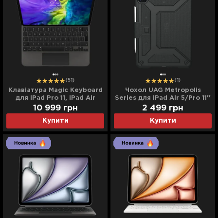
(51)
(1)
Клавіатура Magic Keyboard
Чохол UAG Metropolis
для iPad Pro 11, iPad Air
Series для iPad Air 5/Pro 11''
(4/5/6th gen) (Black)
(2020) (Black)
10 999
грн
2 499
грн
(MXQT2)
Купити
Купити