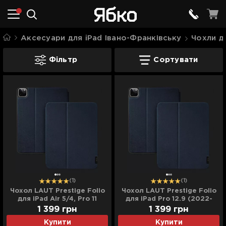
Аксесуари для iPad Івано-Франківську
Чохли д
Чохли для iPad Pro Івано-Франківську
Фільтр
Сортувати
(1)
(1)
Чохол LAUT Prestige Folio
Чохол LAUT Prestige Folio
для iPad Air 5/4, Pro 11
для iPad Pro 12.9 (2022-
(2022-2018) (Indigo)
2018) (Indigo)
1 399
грн
1 399
грн
Купити
Купити