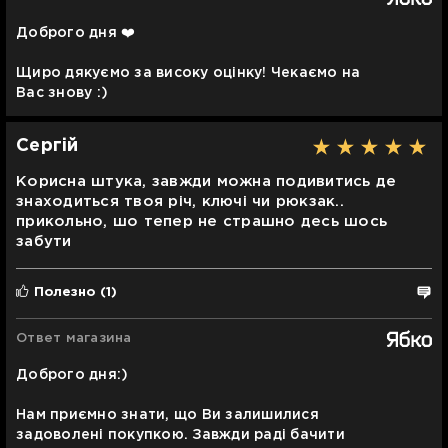
Доброго дня ❤️
Щиро дякуємо за високу оцінку! Чекаємо на
Вас знову :)
Сергій
Корисна штука, завжди можна подивитись де
знаходиться твоя річ, ключі чи рюкзак..
прикольно, шо тепер не страшно десь шось
забути
Полезно
(1)
Ответ магазина
Доброго дня:)
Нам приємно знати, що Ви залишилися
задоволені покупкою. Завжди раді бачити