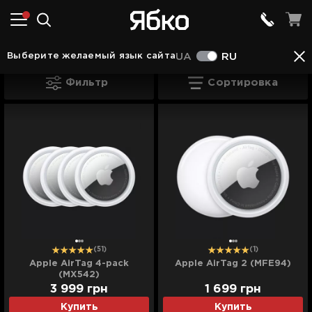
Apple AirTag
(4)
Выберите желаемый язык сайта
UA
RU
Apple AirTag
Фильтр
Сортировка
(51)
(1)
Apple AirTag 4-pack
Apple AirTag 2 (MFE94)
(MX542)
3 999
грн
1 699
грн
Купить
Купить