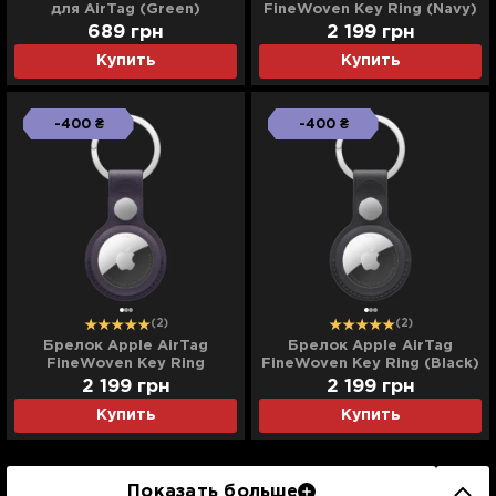
для AirTag (Green)
FineWoven Key Ring (Navy)
689
грн
2 199
грн
Купить
Купить
-400 ₴
-400 ₴
(2)
(2)
Брелок Apple AirTag
Брелок Apple AirTag
FineWoven Key Ring
FineWoven Key Ring (Black)
(Midnight Purple)
2 199
грн
2 199
грн
Купить
Купить
Показать больше