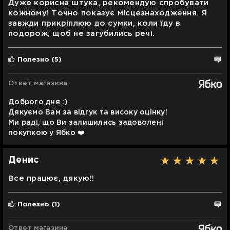
Дуже корисна штука, рекомендую спробувати
кожному! Точно показує місцезнаходження. Я
завжди прикріплюю до сумки, коли їду в
подорож, щоб не загубились речі.
Полезно
(5)
Ответ магазина
Доброго дня :)
Дякуємо Вам за відгук та високу оцінку!
Ми раді, що Ви залишились задоволені
покупкою у Ябко ❤️
Денис
Все працює, дякую!!
Полезно
(1)
Ответ магазина