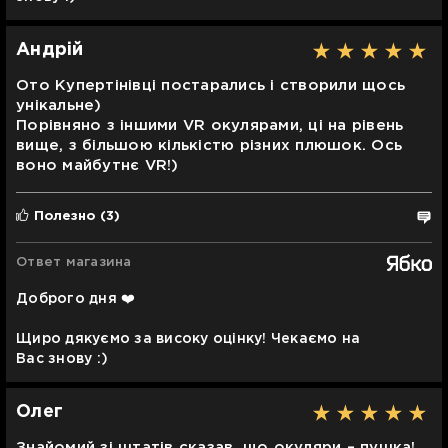
Андрій
Ото Купертінівці постарались і створили щось
унікальне)
Порівняно з іншими VR окулярами, ці на рівень
вище, з більшою кількістю різних плюшок. Ось
воно майбутнє VR!)
Полезно
(3)
Ответ магазина
Доброго дня ❤️
Щиро дякуємо за високу оцінку! Чекаємо на
Вас знову :)
Олег
Знайомий зі штатів сказав, що окуляри – пушка!