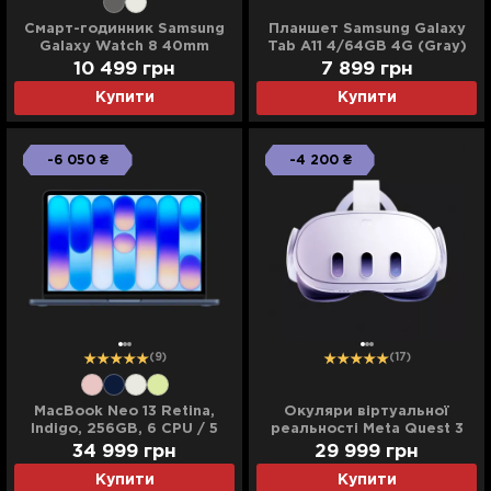
Смарт-годинник Samsung
Планшет Samsung Galaxy
Galaxy Watch 8 40mm
Tab A11 4/64GB 4G (Gray)
(Gray) (Standard)
(Standard)
10 499 грн
7 899 грн
Купити
Купити
-6 050 ₴
-4 200 ₴
(9)
(17)
MacBook Neo 13 Retina,
Окуляри віртуальної
Indigo, 256GB, 6 CPU / 5
реальності Meta Quest 3
GPU, 8GB RAM with Apple
512GB
34 999 грн
29 999 грн
A18 Pro (2026) (MHFF4)
Купити
Купити