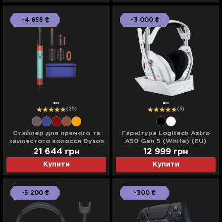
-4 655 ₴
-3 000 ₴
(25)
(5)
Стайлер для прямого та
Гарнітура Logitech Astro
хвилястого волосся Dyson
A50 Gen 5 (White) (EU)
Airwrap i.d. (Ceramic
21 644 грн
12 999 грн
Patina/Topaz)
Купити
Купити
-5 200 ₴
-300 ₴