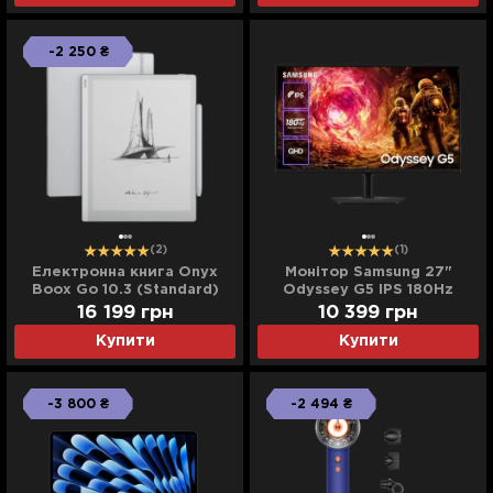
-2 250 ₴
(2)
(1)
Електронна книга Onyx
Монітор Samsung 27"
Boox Go 10.3 (Standard)
Odyssey G5 IPS 180Hz
LS27FG500EIXUA (UA)
16 199 грн
10 399 грн
Купити
Купити
-3 800 ₴
-2 494 ₴