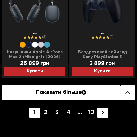
(2)
(1)
Навушники Apple AirPods
Бездротовий геймпад
Max 2 (Midnight) (2026)
Sony PlayStation 5
(MHWK4)
DualSense (Midnight Black)
26 899 грн
3 899 грн
+ USB-C кабель
Купити
Купити
Показати більше
1
2
3
4
...
10