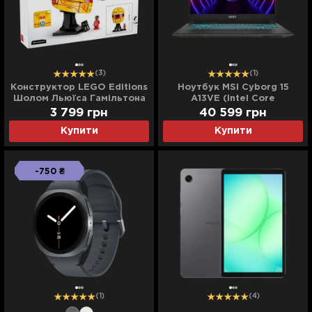
(3)
(1)
Конструктор LEGO Editions
Ноутбук MSI Cyborg 15
Шолом Льюїса Гамільтона
A13VE (Intel Core
з команди Scuderia Ferrari
i5/16GB/512GB (SSD)/RTX
3 799 грн
40 599 грн
HP (43022)
4050) (A13VE-1613XPL)
Купити
Купити
(Standard)
-750 ₴
(1)
(4)