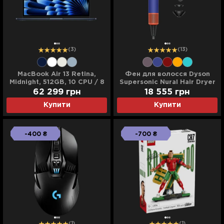
(3)
(13)
MacBook Air 13 Retina,
Фен для волосся Dyson
Midnight, 512GB, 10 CPU / 8
Supersonic Nural Hair Dryer
GPU, 16GB RAM with Apple
(Vinca Blue/Topaz)
62 299 грн
18 555 грн
M5 (2026) (MDHE4)
Купити
Купити
-400 ₴
-700 ₴
(1)
(1)