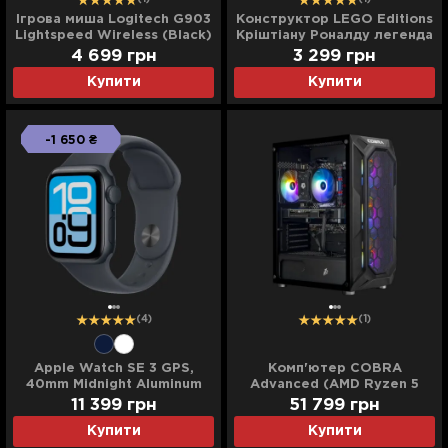
Ігрова миша Logitech G903
Конструктор LEGO Editions
Lightspeed Wireless (Black)
Кріштіану Роналду легенда
(EU)
футболу (43016)
4 699 грн
3 299 грн
Купити
Купити
-1 650 ₴
(4)
(1)
Apple Watch SE 3 GPS,
Комп'ютер COBRA
40mm Midnight Aluminum
Advanced (AMD Ryzen 5
Case with Midnight Sport
5500/16GB/500GB
11 399 грн
51 799 грн
Band (S/M) (MEH94)
(SSD)/RTX 5060)
Купити
Купити
(A55.16.S5.56.22342)