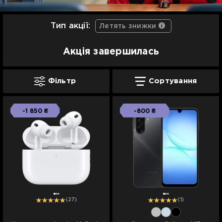
Тип акції:
Летять знижки
Акція завершилась
Фільтр
Сортування
-1 850 ₴
-800 ₴
(27)
(1)