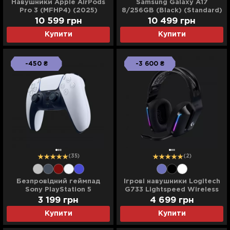
Навушники Apple AirPods
Samsung Galaxy A17
Pro 3 (MFHP4) (2025)
8/256GB (Black) (Standard)
10 599 грн
10 499 грн
Купити
Купити
-450 ₴
-3 600 ₴
(35)
(2)
Безпровідний геймпад
Ігрові навушники Logitech
Sony PlayStation 5
G733 Lightspeed Wireless
DualSense (White)
RGB Gaming Headset Black
3 199 грн
4 699 грн
EU (981-000864)
Купити
Купити