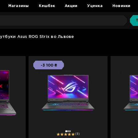
Магазины
Кешбэк
Акции
Уценка
Новинки
утбуки Asus ROG Strix во Львове
-3 100 ₴
1
2
3
(8)