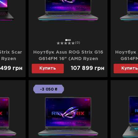
1
2
3
(0)
trix Scar
Ноутбук Asus ROG Strix G16
Ноутбук 
 Ryzen
G614FM 16" (AMD Ryzen
G614FM
D)/RTX
9/32GB/1TB (SSD)/RTX
9/32G
 499
грн
107 899
грн
Купить
Купить
-XH97)
5060) (G614FM-W321)
5060)
(Standard)
-3 050 ₴