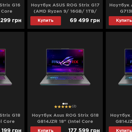
trix G16
Ноутбук ASUS ROG Strix G17
Ноутбук 
l Core
(AMD Ryzen 9/ 16GB/ 1TB/
G713
D)/RTX
RTX 4060) (G713PV-WS94)
9/16GB/
 299
грн
69 499
грн
Купить
Купить
SS74)
(Standard)
(G713PU
1
2
3
(2)
trix G18
Ноутбук Asus ROG Strix G18
Ноутбук 
el Core
G814JZR 18" (Intel Core
G814JZ
D)/RTX
i9/64GB/2TB (SSD)/RTX
i9/64G
3 199
грн
177 599
грн
Купить
Купить