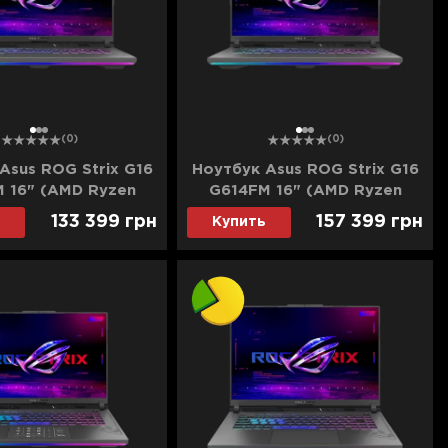
1
2
3
1
2
3
(0)
(0)
Asus ROG Strix G16
Ноутбук Asus ROG Strix G16
 16" (AMD Ryzen
G614FM 16" (AMD Ryzen
B/2TB (SSD)/RTX
9/64GB/2TB (SSD)/RTX
133 399
грн
157 399
грн
Купить
 (G614FM-W322)
5060) (G614FM-W642)
(Standard)
(Standard)