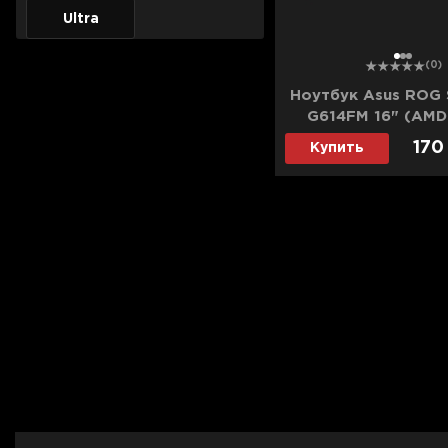
Ultra
1
2
3
(0)
Ноутбук Asus ROG S
G614FM 16" (AMD
9/64GB/4TB (SS
170
Купить
5060) (G614FM-
(Standard)