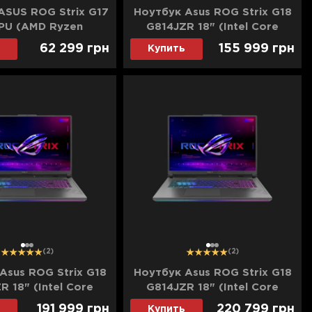
ASUS ROG Strix G17
Ноутбук Asus ROG Strix G18
PU (AMD Ryzen
G814JZR 18" (Intel Core
1TB SSD/RTX 4050)
i9/32GB/1TB (SSD)/RTX
62 299
грн
155 999
грн
Купить
-RS94) (Standard)
4080) (G814JZR-N6114)
(Standard)
1
2
3
1
2
3
(2)
(2)
Asus ROG Strix G18
Ноутбук Asus ROG Strix G18
R 18" (Intel Core
G814JZR 18" (Intel Core
B/4TB (SSD)/RTX
i9/64GB/8TB (SSD)/RTX
191 999
грн
220 799
грн
Купить