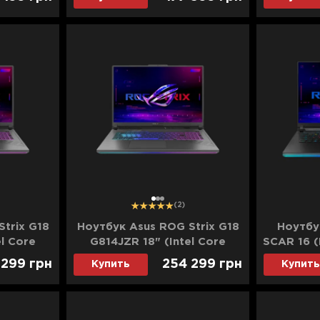
N6124)
4080) (G814JZR-N6134)
4080) 
(Standard)
1
2
3
(2)
trix G18
Ноутбук Asus ROG Strix G18
Ноутбу
el Core
G814JZR 18" (Intel Core
SCAR 16 (
D)/RTX
i9/96GB/8TB (SSD)/RTX
1TB/ RT
 299
грн
254 299
грн
Купить
Купить
N6164)
4080) (G814JZR-N6174)
NM13
(Standard)