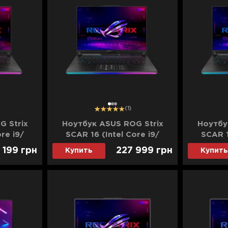
1
2
3
(1)
G Strix
Ноутбук ASUS ROG Strix
Ноутбу
re i9/
SCAR 16 (Intel Core i9/
SCAR 1
 4090)
64GB/ 4TB/ RTX 4090)
96GB/
1 199
грн
227 999
грн
Купить
Купить
33W)
(G634JYR-NM134W)
(G63
(Standard)