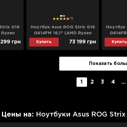
1
2
3
(1)
trix G16
Ноутбук Asus ROG Strix G16
Ноутбук 
 Ryzen
G614FM 16,1" (AMD Ryzen
G614FR 
D)/RTX
9/16GB/1TB (SSD)/RTX
9/32G
 299
грн
73 199
грн
Купить
Купить
W644)
5060) (G614FM-WS94)
5070Ti
(Standard)
Показать боль
1
2
3
4
...
Цены на:
Ноутбуки Asus ROG Strix