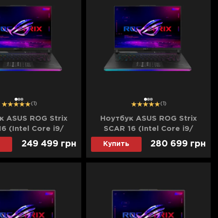
1
2
3
1
2
3
(1)
(1)
к ASUS ROG Strix
Ноутбук ASUS ROG Strix
6 (Intel Core i9/
SCAR 16 (Intel Core i9/
 4TB/ RTX 4090)
96GB/ 8TB/ RTX 4090)
249 499
грн
280 699
грн
Купить
4JYR-NM135W)
(G634JYR-NM136W)
(Standard)
(Standard)