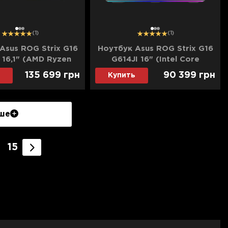
1
2
3
1
2
3
(1)
(1)
Asus ROG Strix G16
Ноутбук Asus ROG Strix G16
16,1" (AMD Ryzen
G614JI 16" (Intel Core
B/1TB (SSD)/RTX
i7/16GB/1TB (SSD)/RTX
135 699
грн
90 399
грн
Купить
) (G614FR-ES96)
4070) (G614JI-SS74) (Ultra)
(Standard)
ше
15