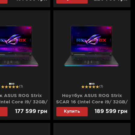
(G814JZR-N6144)
4080) (G814JZR-N6154)
(Standard)
(Standard)
1
2
3
1
2
3
(1)
(1)
к ASUS ROG Strix
Ноутбук ASUS ROG Strix
Intel Core i9/ 32GB/
SCAR 16 (Intel Core i9/ 32GB/
X 4090) (G634JYR-
2TB/ RTX 4090) (G634JYR-
177 599
грн
189 599
грн
Купить
1W) (Standard)
NM132W) (Standard)