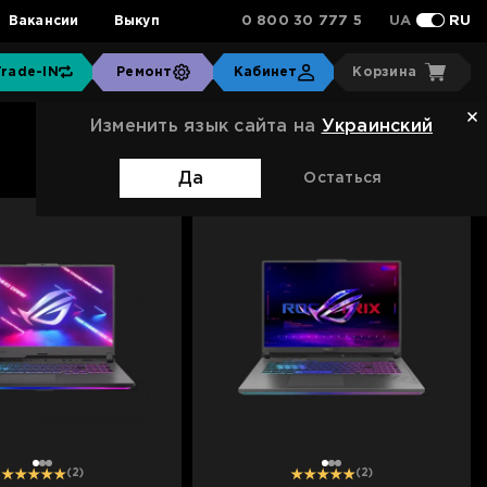
0 800 30 777 5
Вакансии
Выкуп
UA
RU
Trade-IN
Ремонт
Кабинет
Корзина
Изменить язык сайта на
Украинский
Сортировка:
Стандартная
Да
Остаться
1
2
3
1
2
3
(2)
(2)