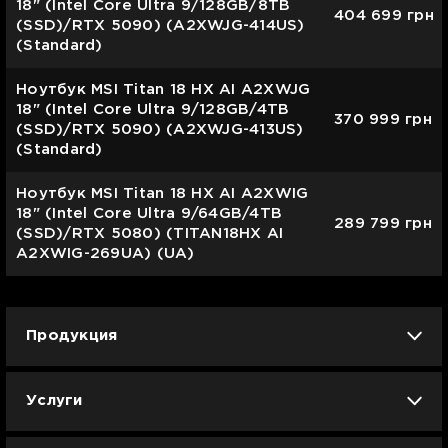
18" (Intel Core Ultra 9/128GB/8TB
404 699
грн
(SSD)/RTX 5090) (A2XWJG-414US)
(Standard)
Ноутбук MSI Titan 18 HX AI A2XWJG
18" (Intel Core Ultra 9/128GB/4TB
370 999
грн
(SSD)/RTX 5090) (A2XWJG-413US)
(Standard)
Ноутбук MSI Titan 18 HX AI A2XWIG
18" (Intel Core Ultra 9/64GB/4TB
289 799
грн
(SSD)/RTX 5080) (TITAN18HX AI
A2XWIG-269UA) (UA)
Продукция
iPhone
iPad
Mac
Apple Watch
Услуги
AirPods
Гаджеты
Аксессуары