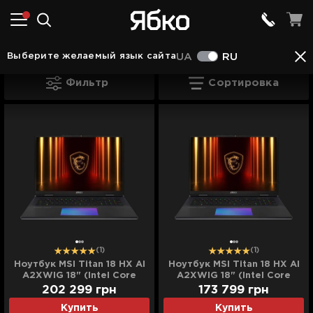
Ноутбуки во Львове
Ноутбуки MSI во Львове
Выберите желаемый язык сайта
UA
RU
Ноутбуки MSI Titan во Львове
Фильтр
Сортировка
(1)
(1)
Ноутбук MSI Titan 18 HX AI
Ноутбук MSI Titan 18 HX AI
A2XWIG 18" (Intel Core
A2XWIG 18" (Intel Core
Ultra 9/64GB/4TB
Ultra 9/64GB/4TB
202 299
грн
173 799
грн
(SSD)/RTX 5080)
(SSD)/RTX 5080)
Купить
Купить
(A2XWIG-220PL)
(A2XWIG-616US)