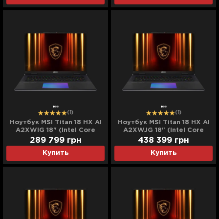
(Standard)
(Standard)
(1)
(1)
Ноутбук MSI Titan 18 HX AI
Ноутбук MSI Titan 18 HX AI
A2XWIG 18" (Intel Core
A2XWJG 18" (Intel Core
Ultra 9/64GB/4TB
Ultra 9/128GB/12TB
289 799
грн
438 399
грн
(SSD)/RTX 5080)
(SSD)/RTX 5090)
Купить
Купить
(TITAN18HX AI A2XWIG-
(A2XWJG-415US)
269UA) (UA)
(Standard)