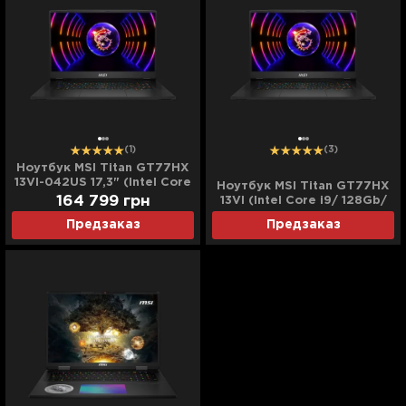
(1)
(3)
Ноутбук MSI Titan GT77HX
13VI-042US 17,3" (Intel Core
Ноутбук MSI Titan GT77HX
i9/128GB/4TB (SSD)/RTX
164 799
грн
13VI (Intel Core i9/ 128Gb/
4090) (13VI-042US)
4TB/ RTX 4090)
Предзаказ
Предзаказ
(Standard)
(TITANGT7713042)
(Standard)