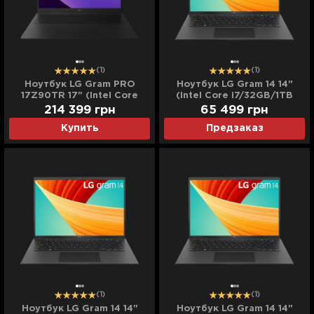
(1)
(1)
Ноутбук LG Gram PRO
Ноутбук LG Gram 14 14"
17Z90TR 17" (Intel Core
(Intel Core i7/32GB/1TB
Ultra 9/32GB/8TB
(SSD)/Iris Xe) (14Z90R-
214 399
грн
65 499
грн
(SSD)/RTX 5050)
K.ADB9U1) (Standard)
Купить
Предзаказ
(17Z90TR-E.ADB92U)
(Standard)
(1)
(1)
Ноутбук LG Gram 14 14"
Ноутбук LG Gram 14 14"