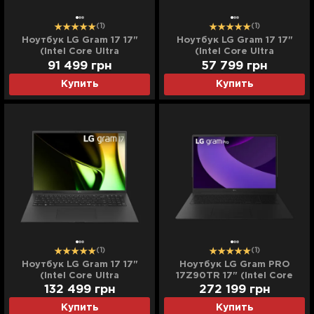
(1)
(1)
Ноутбук LG Gram 17 17"
Ноутбук LG Gram 17 17"
(Intel Core Ultra
(Intel Core Ultra
7/16GB/4TB (SSD)/Intel
7/16GB/512GB (SSD)/Intel
91 499
грн
57 799
грн
Arc) (17Z90S-G.AAB5U13)
Arc) (17Z90S-G.AAB5U1)
Купить
Купить
(Standard)
(Standard)
(1)
(1)
Ноутбук LG Gram 17 17"
Ноутбук LG Gram PRO
(Intel Core Ultra
17Z90TR 17" (Intel Core
7/16GB/8TB (SSD)/Intel
Ultra 9/32GB/16TB
132 499
грн
272 199
грн
Arc) (17Z90S-G.AAB5U14)
(SSD)/RTX 5050)
Купить
Купить
(Standard)
(17Z90TR-E.ADB93U)