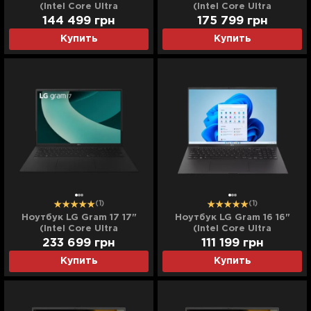
(Intel Core Ultra
(Intel Core Ultra
7/32GB/4TB (SSD)/Intel
7/32GB/8TB (SSD)/Intel
144 499
грн
175 799
грн
Arc) (17Z90TL-H.AUB6U23)
Arc) (17Z90TL-H.AUB6U33)
Купить
Купить
(Standard)
(Standard)
(1)
(1)
Ноутбук LG Gram 17 17"
Ноутбук LG Gram 16 16"
(Intel Core Ultra
(Intel Core Ultra
7/32GB/16TB (SSD)/Intel
9/32GB/2TB (SSD)/Intel
233 699
грн
111 199
грн
Arc) (17Z90TL-H.AUB6U34)
Arc) (16Z90TL-H.AUB9U1)
Купить
Купить
(Standard)
(Standard)