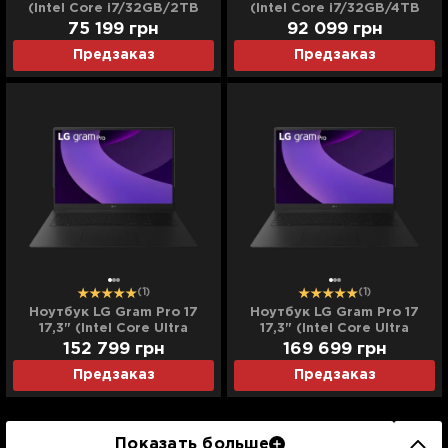
(Intel Core i7/32GB/2TB
(Intel Core i7/32GB/4TB
(SSD)/Iris Xe) (14Z90R-
(SSD)/Iris Xe) (14Z90R-
75 199
грн
92 099
грн
K.ADB9U2) (Standard)
K.ADB9U3) (Standard)
Предзаказ
Предзаказ
(1)
(1)
Ноутбук LG Gram Pro 17
Ноутбук LG Gram Pro 17
17,3" (Intel Core Ultra
17,3" (Intel Core Ultra
7/32GB/2TB (SSD)/RTX
7/32GB/4TB (SSD)/RTX
152 799
грн
169 699
грн
5050) (17Z90TR-E.ADB7U1)
5050) (17Z90TR-
Предзаказ
Предзаказ
(Standard)
E.ADB7U11) (Standard)
Показать больше