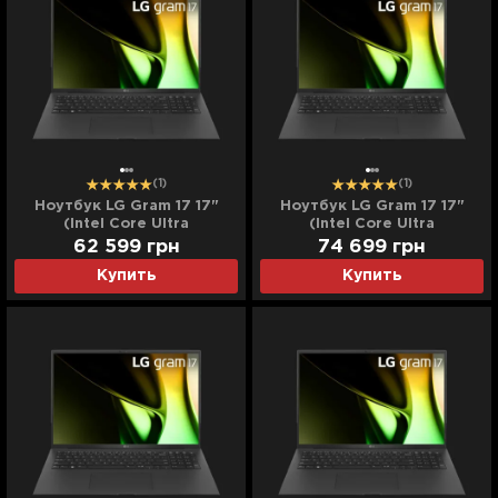
(1)
(1)
Ноутбук LG Gram 17 17"
Ноутбук LG Gram 17 17"
(Intel Core Ultra
(Intel Core Ultra
7/16GB/1TB (SSD)/Intel Arc)
7/16GB/2TB (SSD)/Intel
62 599
грн
74 699
грн
(17Z90S-G.AAB5U11)
Arc) (17Z90S-G.AAB5U12)
Купить
Купить
(Standard)
(Standard)