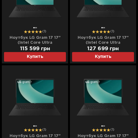
(1)
(1)
Ноутбук LG Gram 17 17"
Ноутбук LG Gram 17 17"
(Intel Core Ultra
(Intel Core Ultra
7/32GB/1TB (SSD)/Intel
7/32GB/2TB (SSD)/Intel
115 599
грн
127 699
грн
Arc) (17Z90TL-H.AUB6U3)
Arc) (17Z90TL-H.AUB6U13)
Купить
Купить
(Standard)
(Standard)
(1)
(1)
Ноутбук LG Gram 17 17"
Ноутбук LG Gram 17 17"