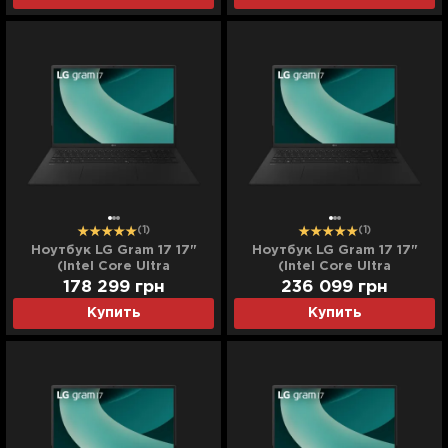
(1)
(1)
Ноутбук LG Gram 17 17"
Ноутбук LG Gram 17 17"
(Intel Core Ultra
(Intel Core Ultra
9/32GB/8TB (SSD)/Intel
9/32GB/16TB (SSD)/Intel
178 299
грн
236 099
грн
Arc) (17Z90TL-H.AUB9U3)
Arc) (17Z90TL-H.AUB9U4)
Купить
Купить
(Standard)
(Standard)