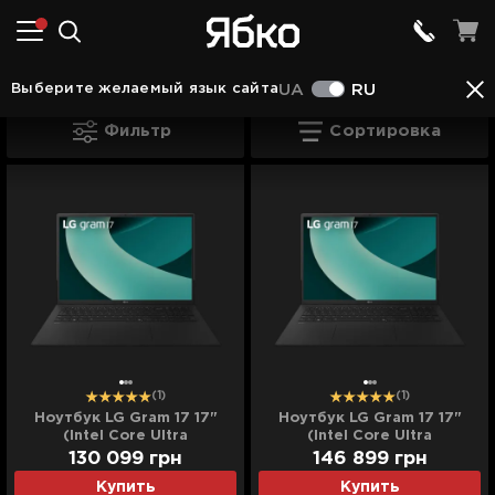
Ноутбуки во Львове
Ноутбуки LG во Львове
Выберите желаемый язык сайта
UA
RU
Ноутбуки LG во Львове
Фильтр
Сортировка
(1)
(1)
Ноутбук LG Gram 17 17"
Ноутбук LG Gram 17 17"
(Intel Core Ultra
(Intel Core Ultra
9/32GB/2TB (SSD)/Intel
9/32GB/4TB (SSD)/Intel
130 099
грн
146 899
грн
Arc) (17Z90TL-H.AUB9U1)
Arc) (17Z90TL-H.AUB9U2)
Купить
Купить
(Standard)
(Standard)