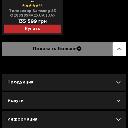
(3)
Телевизор Samsung 83
QE83S85FAEXUA (UA)
135 599 грн
Купить
Показать больше
Продукция
iPhone
iPad
Mac
Apple Watch
Услуги
AirPods
Гаджеты
Аксессуары
Ремонт
Trade IN
Новости
Apple б/у
Арбузное лето
Dyson
Информация