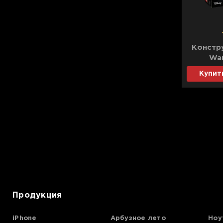
Констр
Wa
истр
Купит
«По
Продукция
iPhone
Арбузное лето
Ноу