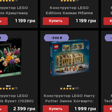
(1)
(1)
труктор LEGO
Конструктор LEGO
ons Криштиану
Editions Килиан Мбаппе
 лучшие моменты
лучшие моменты
Рон
1 199 грн
1 199 грн
ь
Купить
К
ольных матчей
футбольных матчей
(43012)
(43013)
₴
-500 ₴
-
1
2
3
1
2
3
ай новинки от LEGO и покупай по выгодной цене в Ябко
(1)
(2)
труктор LEGO
Конструктор LEGO Harry
als Букет (10280)
Potter Замок Хогвартс:
Tec
урок гербологии (76445)
E
2 399 грн
1 999 грн
ь
Купить
К