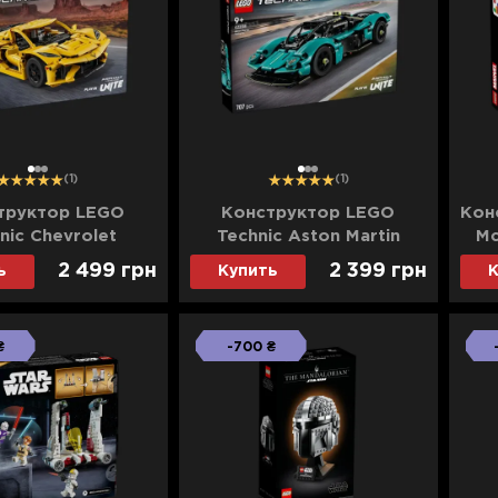
1
2
3
1
2
3
(1)
(1)
труктор LEGO
Конструктор LEGO
Кон
nic Chevrolet
Technic Aston Martin
Мс
 Stingray (42205)
Valkyrie (42208)
Т
2 499 грн
2 399 грн
ь
Купить
К
₴
-700 ₴