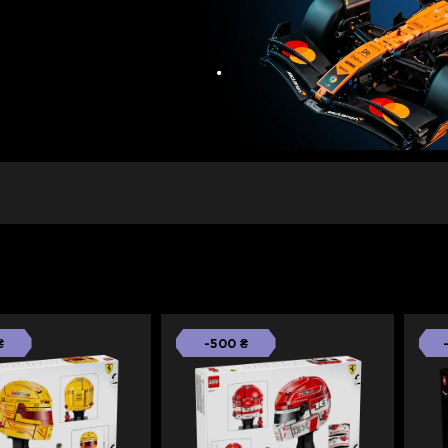
₴
-500 ₴