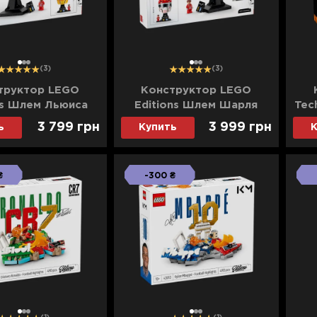
1
2
3
1
2
3
(3)
(3)
труктор LEGO
Конструктор LEGO
ns Шлем Льюиса
Editions Шлем Шарля
Tec
она из команды
Леклера из команды
3 799 грн
3 999 грн
ь
Купить
К
ria Ferrari HP
Scuderia Ferrari HP
(43022)
(43014)
₴
-300 ₴
1
2
3
1
2
3