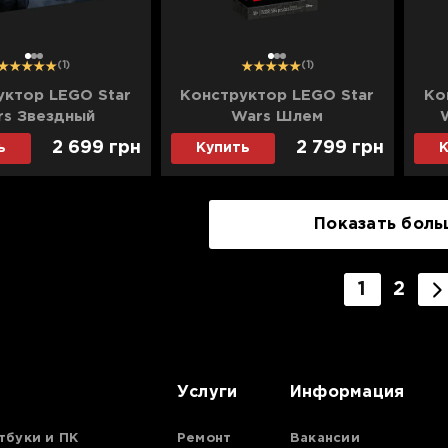
1
2
3
1
2
3
(1)
(1)
уктор LEGO Star
Конструктор LEGO Star
Ко
rs Звездный
Wars Шлем
ебитель V-19
Мандалорианца (75328)
2 699 грн
2 799 грн
ь
Купить
К
ток» (75432)
Показать боль
1
2
Услуги
Информация
тбуки и ПК
Ремонт
Вакансии