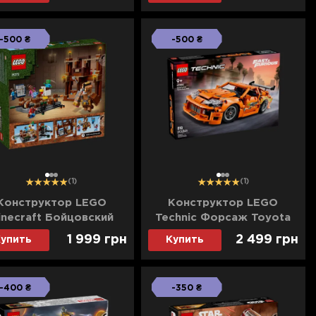
-500 ₴
-500 ₴
1
2
3
1
2
3
(1)
(1)
Конструктор LEGO
Конструктор LEGO
inecraft Бойцовский
Technic Форсаж Toyota
нг в лесном поместье
Supra MK4 (42204)
1 999 грн
2 499 грн
упить
Купить
(21272)
-400 ₴
-350 ₴