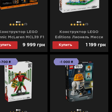
1
2
3
1
2
3
(1)
(1)
Конструктор LEGO
Конструктор LEGO
hnic McLaren MCL39 F1
Editions Лионель Месси
Car (42228)
лучшие моменты
9 999 грн
1 199 грн
упить
Купить
футбольных матчей
(43011)
-700 ₴
-1 000 ₴
1
2
3
1
2
3