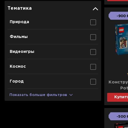
Для телевизоров
Тематика
Микроволновые печи
Для проекторов
-900 
Природа
Аксессуары для кофемашин
Для 3D-принтеров
Чистящие средства
Фильмы
Термочашки
Для принтеров
Показать все
>>
Видеоигры
Для кофемашин
Космос
Для кухни
Город
Констру
Для пылесосов
Pot
Хогвар
Показать больше фильтров
Купит
-500 