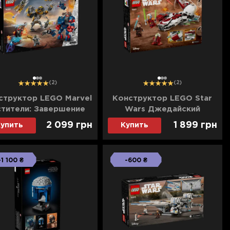
1
2
3
1
2
3
(2)
(2)
структор LEGO Marvel
Конструктор LEGO Star
тители: Завершение
Wars Джедайский
ор против Читаури
перехватчик Асоки
2 099 грн
1 899 грн
упить
Купить
(76322)
(75401)
-1 100 ₴
-600 ₴