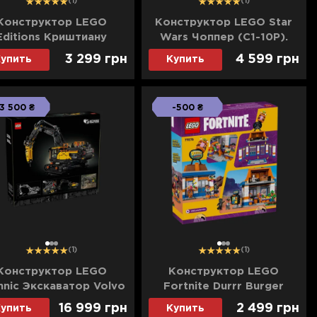
(1)
(1)
Конструктор LEGO
Конструктор LEGO Star
Editions Криштиану
Wars Чоппер (C1-10P).
алду легенда футбола
Дроид-астромеханик
3 299 грн
4 599 грн
упить
Купить
(43016)
(75416)
3 500 ₴
-500 ₴
1
2
3
1
2
3
(1)
(1)
Конструктор LEGO
Конструктор LEGO
hnic Экскаватор Volvo
Fortnite Durrr Burger
C500 Hybrid (42215)
ресторан (77076)
16 999 грн
2 499 грн
упить
Купить