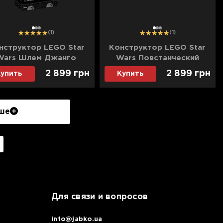
1
2
3
1
2
3
(1)
(1)
нструктор LEGO Star
Конструктор LEGO Star
Wars Шлем Джанго
Wars Повстанческий
Фетта (75408)
истребитель U-Wing
2 899 грн
2 899 грн
упить
Купить
(75399)
ше
Для связи и вопросов
info@jabko.ua