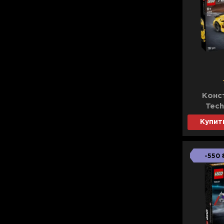
Конс
Tech
Corvette
Купит
-550 