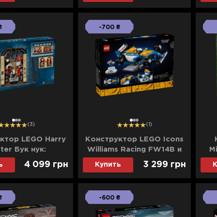
₴
-700 ₴
1
2
3
1
2
3
(3)
(1)
ктор LEGO Harry
Конструктор LEGO Icons
ter Бук нук:
Williams Racing FW14B и
M
тский экспресс
Найджел Мэнселл (10353)
ри
4 099 грн
3 299 грн
ь
Купить
К
(76450)
₴
-600 ₴