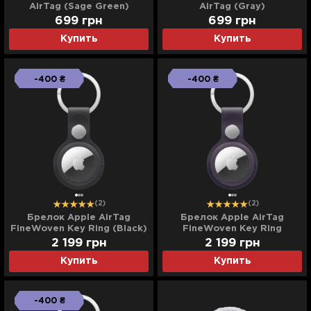
AirTag (Sage Green)
AirTag (Gray)
699
грн
699
грн
Купить
Купить
-400 ₴
-400 ₴
(2)
(2)
Брелок Apple AirTag
Брелок Apple AirTag
FineWoven Key Ring (Black)
FineWoven Key Ring
(Midnight Purple)
2 199
грн
2 199
грн
Купить
Купить
-400 ₴