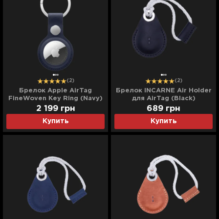
(2)
(2)
Брелок Apple AirTag
Брелок INCARNE Air Holder
FineWoven Key Ring (Navy)
для AirTag (Black)
2 199
грн
689
грн
Купить
Купить