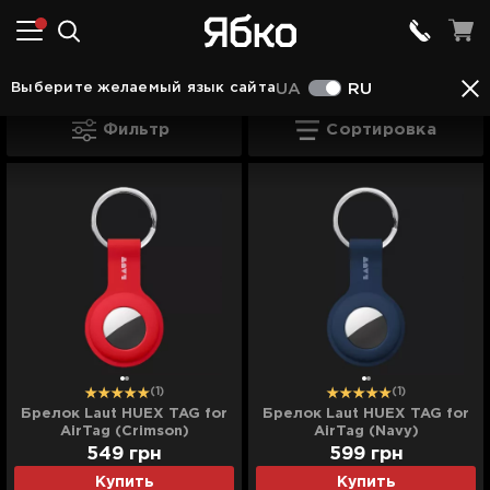
Аксессуары Кременчуке
Аксессуары для AirT
Выберите желаемый язык сайта
UA
RU
Аксессуары для AirTag Кременчуке
Фильтр
Сортировка
(1)
(1)
Брелок Laut HUEX TAG for
Брелок Laut HUEX TAG for
AirTag (Crimson)
AirTag (Navy)
549
грн
599
грн
Купить
Купить