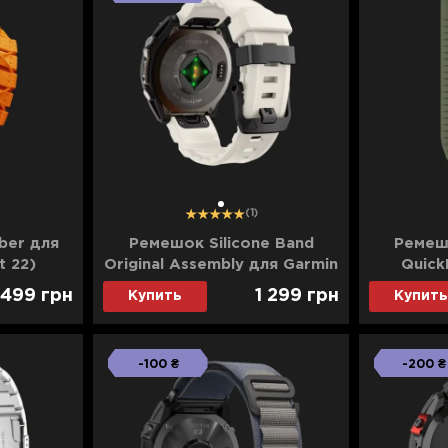
1
(1)
ber для
Ремешок Silicone Band
Ремеш
t 22)
Original Assembly для Garmin
Quick
(QuickFit 26) (Starlight)
Moss/Grap
499
грн
1 299
грн
Купить
Купить
-100 ₴
-200 ₴