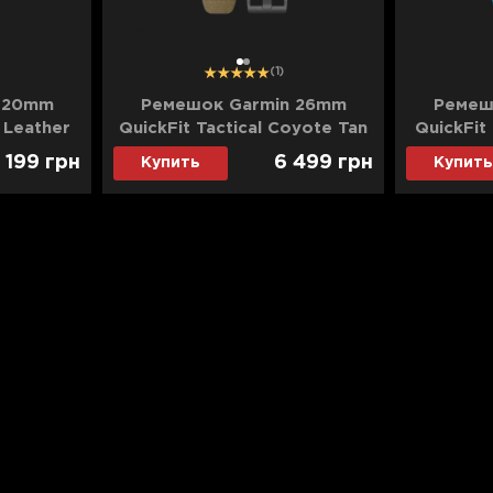
1
2
(1)
 20mm
Ремешок Garmin 26mm
Ремеш
 Leather
QuickFit Tactical Coyote Tan
QuickFit 
2-06)
Nylon Band (010-13010-11)
Band
 199
грн
6 499
грн
Купить
Купить