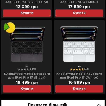
для iPad Pro 12.9, iPad Air
для iPad Pro 13 (Black)
13 (M2) (Black)
(MWR53) (2024)
12 099
грн
17 599
грн
(MJQK3/MXQU2) (Ultra)
Купити
Купити
(0)
(31)
Клавіатура Magic Keyboard
Клавіатура Magic Keyboard
для iPad Pro 13 (Black)
для iPad Pro 13 (White)
(MWR53) (2024) (Ultra)
(MWR43) (2024)
19 499
грн
16 899
грн
Купити
Купити
Показати більше