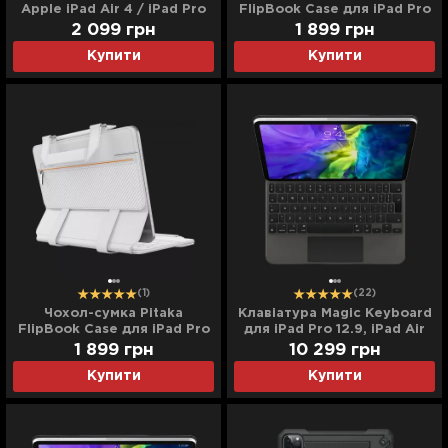
Apple iPad Air 4 / iPad Pro
FlipBook Case для iPad Pro
11 (2018/2020) (Black)
12.9 (2022-2018) (Black)
2 099
грн
1 899
грн
Купити
Купити
(1)
(22)
Чохол-сумка Pitaka
Клавіатура Magic Keyboard
FlipBook Case для iPad Pro
для iPad Pro 12.9, iPad Air
12.9 (2022-2018) (White)
13 (M2) (Black)
1 899
грн
10 299
грн
(MJQK3/MXQU2)
Купити
Купити