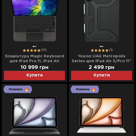
(51)
(1)
Клавіатура Magic Keyboard
Чохол UAG Metropolis
для iPad Pro 11, iPad Air
Series для iPad Air 5/Pro 11''
(4/5/6th gen) (Black)
(2020) (Black)
10 999
грн
2 499
грн
(MXQT2)
Купити
Купити