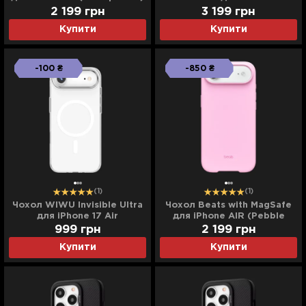
(Black/Grey)
2 199
грн
3 199
грн
Купити
Купити
-100 ₴
-850 ₴
(1)
(1)
Чохол WIWU Invisible Ultra
Чохол Beats with MagSafe
для iPhone 17 Air
для iPhone AIR (Pebble
(Transparent)
Pink)
999
грн
2 199
грн
Купити
Купити