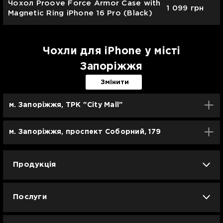
Чохол Proove Force Armor Case with
1 099
грн
Magnetic Ring iPhone 16 Pro (Black)
Чохли для iPhone у місті
Запоріжжя
Змінити
м. Запоріжжя, ТРК "City Mall"
м. Запоріжжя, проспект Соборний, 179
Продукція
iPhone
iPad
Mac
Apple Watch
Послуги
AirPods
Гаджети
Аксесуари
Ремонт
Trade IN
Новини