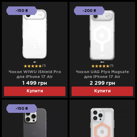
-150 ₴
-200 ₴
(1)
(1)
Чохол WIWU iShield Pro
Чохол UAG Plyo Magsafe
для iPhone 17 Air
для iPhone 17 Air
(Transparent)
(Ice/White)
1 499
грн
2 299
грн
Купити
Купити
-150 ₴