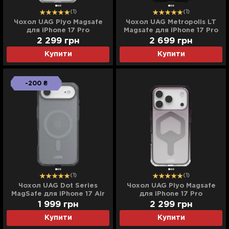
(1)
(1)
Чохол UAG Plyo Magsafe
Чохол UAG Metropolis LT
для iPhone 17 Pro
Magsafe для iPhone 17 Pro
(Ice/Silver)
Max (Kevlar Black)
2 299
грн
2 699
грн
Купити
Купити
-200 ₴
(1)
(1)
Чохол UAG Dot Series
Чохол UAG Plyo Magsafe
MagSafe для iPhone 17 Air
для iPhone 17 Pro
(Ash)
(Black/Clear Ombre)
1 999
грн
2 299
грн
Купити
Купити