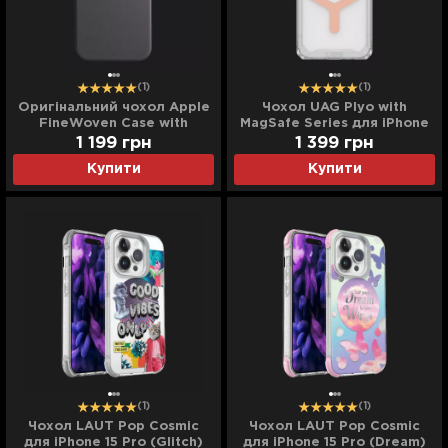
(1)
(1)
Оригінальний чохол Apple
Чохол UAG Plyo with
FineWoven Case with
MagSafe Series для iPhone
MagSafe для iPhone 15 Pro
15 Pro (Ice/Rose Gold)
1 199
грн
1 399
грн
(Black) (MT4H3)
Купити
Купити
(1)
(1)
Чохол LAUT Pop Cosmic
Чохол LAUT Pop Cosmic
для iPhone 15 Pro (Glitch)
для iPhone 15 Pro (Dream)