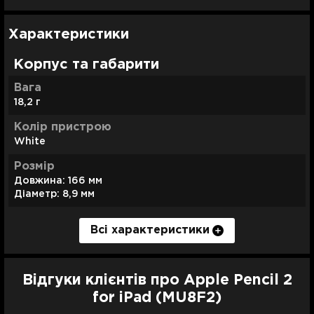
Характеристики
Корпус та габарити
Вага
18,2 г
Колір пристрою
White
Розмір
Довжина: 166 мм
Діаметр: 8,9 мм
Всі характеристики
Підключення
Особливості моделі
Сумісність
Комплектація
Bluetooth
• Забезпечує ідеальну точність пікселів і найкращу
iPad Pro 11 (2020-2022);
Apple Pencil 2 для iPad
низьку затримку
iPad Pro 12.9 (2018);
Відгуки клієнтів про Apple Pencil 2
• Інтуїтивно зрозуміла сенсорна поверхня підтримує
iPad Pro 12.9 (2020-2022);
* Комплектація може змінюватись залежно від
for iPad (MU8F2)
подвійне натискання
iPad Pro 11 (2018);
регіону.