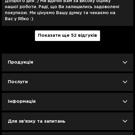
Доброго дня :) Ми вдячні Вам за високу оцінку
нашої роботи. Раді, що Ви залишились задоволені
покупкою. Ми цінуємо Вашу думку та чекаємо на
Вас у Ябко :)
Показати ще 52 відгуків
Продукція
iPhone
iPad
Mac
Apple Watch
Послуги
AirPods
Гаджети
Аксесуари
Ремонт
Trade IN
Новини
Apple б/у
Кавунове літо
Dyson
Інформація
Смартфони
Смарт-годинники
Вакансії
Для зв’язку та запитань
Техніка для кухні
Техніка для дому
Гарантія та сервіс Ябко