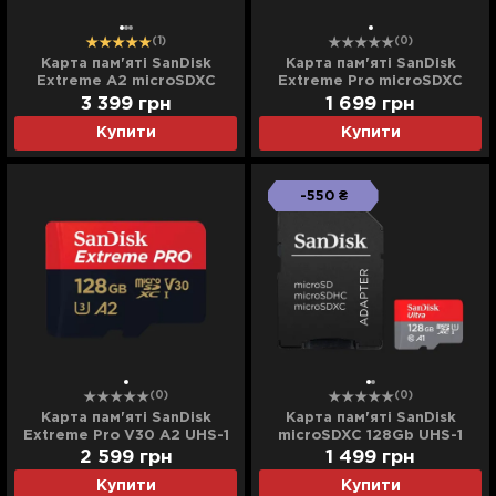
(1)
(0)
Карта пам'яті SanDisk
Карта пам'яті SanDisk
Extreme A2 microSDXC
Extreme Pro microSDXC
256Gb UHS-1 U3 V30 +
64GB UHS-I U3 + SD
3 399
грн
1 699
грн
Adapter SD
Adapter
Купити
Купити
-550 ₴
(0)
(0)
Карта пам'яті SanDisk
Карта пам'яті SanDisk
Extreme Pro V30 A2 UHS-1
microSDXC 128Gb UHS-1
U3 microSDXC 128Gb with
Ultra class 10 A1
2 599
грн
1 499
грн
Adapter
Купити
Купити