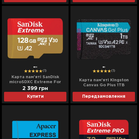
(1)
(1)
Карта пам'яті SanDisk
Карта пам'яті Kingston
microSDXC Extreme For
Canvas Go Plus 1TB
Action Cams and Drones A2
2 399
грн
(SDCG4/1TBSP)
128Gb
Купити
Передзамовлення