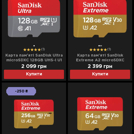
(1)
(1)
Карта пам'яті SanDisk Ultra
Карта пам'яті SanDisk
microSDXC 128GB UHS-I U1
Extreme A2 microSDXC
+ SD Adapter
128Gb UHS-1 U3 V30 +
2 099
грн
2 399
грн
adapter SD
Купити
Купити
-250 ₴