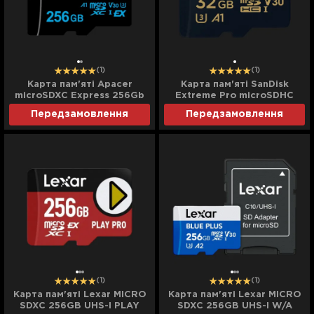
(1)
(1)
Карта пам'яті Apacer
Карта пам'яті SanDisk
microSDXC Express 256Gb
Extreme Pro microSDHC
class 10 V30 A1 (Compatible
32GB UHS-I U3 + SD
Передзамовлення
Передзамовлення
with Nintendo Switch 2)
Adapter
(1)
(1)
Карта пам'яті Lexar MICRO
Карта пам'яті Lexar MICRO
SDXC 256GB UHS-I PLAY
SDXC 256GB UHS-I W/A