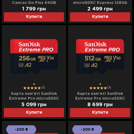
Canvas Go Plus 64GB
microSDXC Express 128Gb
(SDCG4/64GBSP)
class 10 V30 A1 (Compatible
1 799
грн
2 499
грн
with Nintendo Switch 2)
Купити
Купити
(1)
(1)
Карта пам'яті SanDisk
Карта пам'яті SanDisk
Extreme Pro microSDXC
Extreme Pro microSDXC
256GB UHS-I U3 V30 + SD
512GB UHS-I U3 V30 + SD
5 099
грн
8 699
грн
Adapter
Adapter
Купити
Купити
-200 ₴
-200 ₴