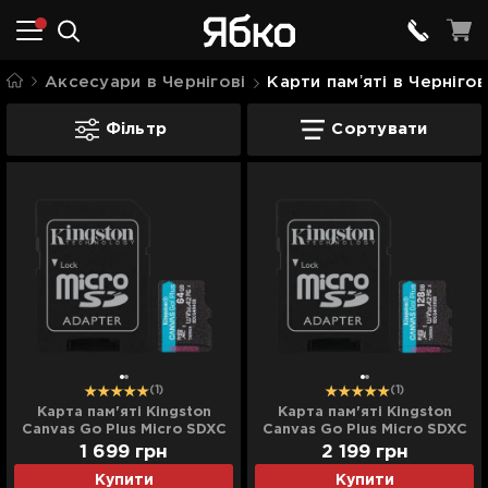
Аксесуари в Чернігові
Карти памʼяті в Чернігов
Карти памʼяті в Чернігові
Фільтр
Сортувати
(1)
(1)
Карта пам'яті Kingston
Карта пам'яті Kingston
Canvas Go Plus Micro SDXC
Canvas Go Plus Micro SDXC
64GB (SDCG4/64GB)
128GB (SDCG4/128GB)
1 699
грн
2 199
грн
Купити
Купити