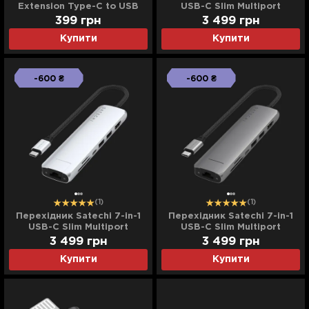
Extension Type-C to USB
USB-C Slim Multiport
(Black)
Adapter 4K with Ethernet
399
грн
3 499
грн
(Black)
Купити
Купити
-600 ₴
-600 ₴
(1)
(1)
Перехідник Satechi 7-in-1
Перехідник Satechi 7-in-1
USB-C Slim Multiport
USB-C Slim Multiport
Adapter 4K with Ethernet
Adapter 4K with Ethernet
3 499
грн
3 499
грн
(Silver)
(Space Gray)
Купити
Купити