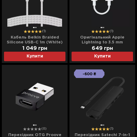
(1)
(1)
Кабель Belkin Braided
Оригінальний Apple
Silicone USB-C 1m (White)
Lightning to 3.5 mm
Headphone Jack Adapter
1 049
грн
649
грн
(MMX62)
Купити
Купити
-600 ₴
(0)
(1)
Перехідник OTG Proove
Перехідник Satechi 7-in-1