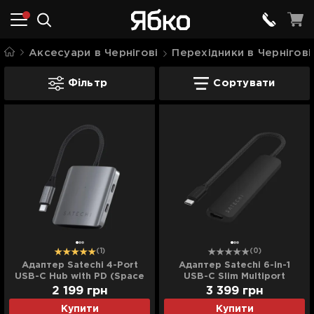
Аксесуари в Чернігові
Перехідники в Чернігові
Перехідники для iPhone в Чернігові
Фільтр
Сортувати
(1)
(0)
Адаптер Satechi 4-Port
Адаптер Satechi 6-in-1
USB-C Hub with PD (Space
USB-C Slim Multiport
Gray)
Adapter 4K (Black)
2 199
грн
3 399
грн
Купити
Купити