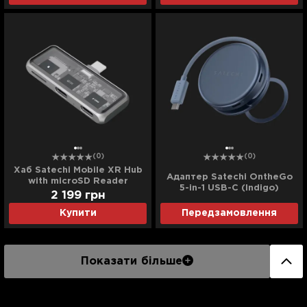
(0)
(0)
Хаб Satechi Mobile XR Hub
Адаптер Satechi OntheGo
with microSD Reader
5-in-1 USB-C (Indigo)
(Space Gray) (ST-HXRSDM)
2 199
грн
Купити
Передзамовлення
Показати більше