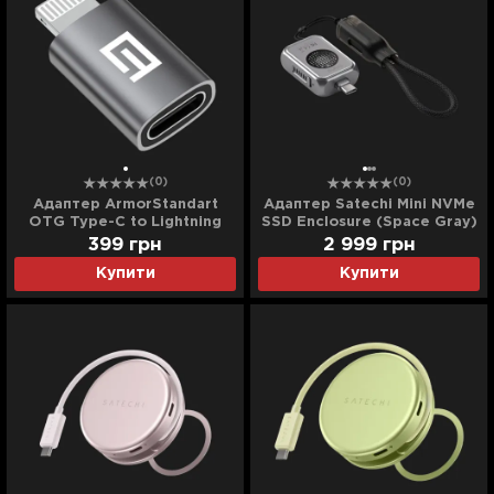
(0)
(0)
Адаптер ArmorStandart
Адаптер Satechi Mini NVMe
OTG Type-C to Lightning
SSD Enclosure (Space Gray)
(ARM79618) (Black)
(ST-E2230M)
399
грн
2 999
грн
Купити
Купити