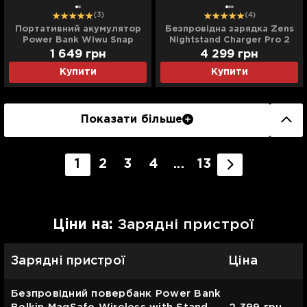
(3)
(4)
Портативний акумулятор
Безпровідна зарядка Zens
Power Bank Wiwu Snap
Nightstand Charger Pro 2
Cube 10000mAh MagSafe
Wireless (ZEDC28B/00)
1 649
грн
4 299
грн
Wireless + Stand (White)
(Black)
Купити
Купити
Показати більше
1
2
3
4
...
13
Цiни на:
Зарядні пристрої
Зарядні пристрої
Ціна
Безпровідний повербанк Power Bank