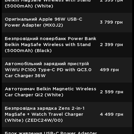
Belkin MagSafe Wireless with Stand
2 399
грн
(5000mAh) (White)
Оригінальний Apple 96W USB-C
3 799
грн
Power Adapter (MX0J2)
Безпровідний повербанк Power Bank
Belkin MagSafe Wireless with Stand
2 399
грн
(5000mAh) (Black)
Автомобільний зарядний пристрій
WiWU PC100 Type-C PD with QC3.0
499
грн
Car Charger 36W
Автотримач Belkin Magnetic Wireless
2 599
грн
Car Charger Qi2 (White)
Безпровідна зарядка Zens 2-in-1
MagSafe + Watch Travel Charger
4 499
грн
(White) (ZEDC24W/00)
Блок живлення USB-C Power Adapter