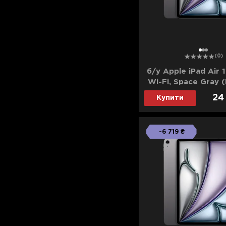
Для телевізорів
Мікрохвильові печі
Для проекторів
Аксесуари для кавомашин
Для 3D-принтерів
1
2
3
Засоби для чистки
(0)
Термочашки
б/у Apple iPad Air 1
Для принтерів
Показати все
>>
Wi-Fi, Space Gray
(2024)
24
Купити
Для кавомашин
Для кухні
-6 719 ₴
Для пилососів