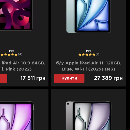
1
2
3
1
2
3
(4)
(1)
 iPad Air 10.9 64GB,
б/у Apple iPad Air 11, 128GB,
Fi, Pink (2022)
Blue, Wi-Fi (2025) (M3)
(MC9X4)
17 511
грн
27 389
грн
Купити