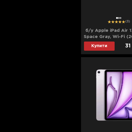
1
2
3
(3)
б/у Apple iPad Air 1
Space Gray, Wi-Fi (
(MCNH4)
31
Купити