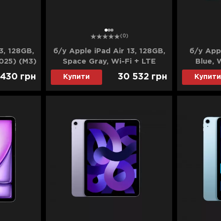
1
2
3
(0)
3, 128GB,
б/у Apple iPad Air 13, 128GB,
б/у Appl
2025) (M3)
Space Gray, Wi-Fi + LTE
Blue, 
(2024) (M2) (MV6Q3)
 430
грн
30 532
грн
Купити
Купити