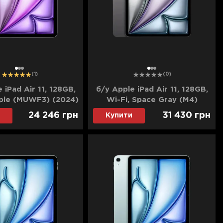
1
2
3
1
2
3
(1)
(0)
 iPad Air 11, 128GB,
б/у Apple iPad Air 11, 128GB,
rple (MUWF3) (2024)
Wi-Fi, Space Gray (M4)
(MH304) (2026)
24 246
грн
31 430
грн
Купити