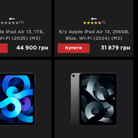
1
2
3
1
2
3
(0)
(1)
e iPad Air 13, 1TB,
б/у Apple iPad Air 13, 256GB,
Wi-Fi (2025) (M3)
Blue, Wi-Fi (2024) (M2)
(MCQ14)
(MV2F3)
44 900
грн
31 879
грн
Купити