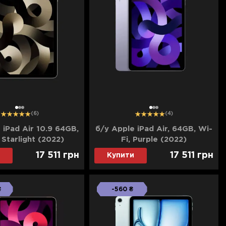
1
2
3
1
2
3
(6)
(4)
 iPad Air 10.9 64GB,
б/у Apple iPad Air, 64GB, Wi-
 Starlight (2022)
Fi, Purple (2022)
17 511
грн
17 511
грн
Купити
₴
-560 ₴