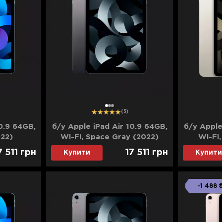
1
2
3
(5)
0.9 64GB,
б/у Apple iPad Air 10.9 64GB,
б/у Apple
022)
Wi-Fi, Space Gray (2022)
Wi-Fi,
7 511
грн
17 511
грн
Купити
Купити
-1 488 