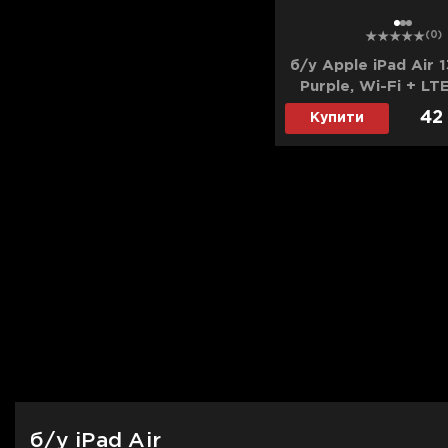
1
2
3
(0)
б/у Apple iPad Air 1
Purple, Wi-Fi + LT
(M3) (MCJD4
42
Купити
б/у iPad Air