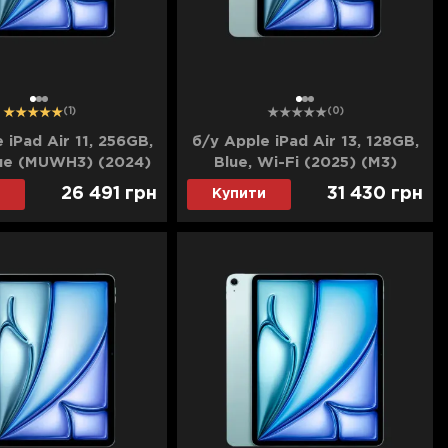
1
2
3
1
2
3
(1)
(0)
 iPad Air 11, 256GB,
б/у Apple iPad Air 13, 128GB,
lue (MUWH3) (2024)
Blue, Wi-Fi (2025) (M3)
(MCNJ4)
26 491
грн
31 430
грн
Купити