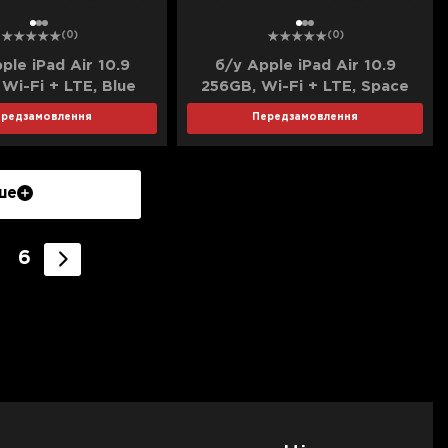
1
2
3
1
2
3
(0)
(0)
ple iPad Air 10.9
б/у Apple iPad Air 10.9
Wi-Fi + LTE, Blue
256GB, Wi-Fi + LTE, Space
, MM7G3) (2022)
Gray (MM713, MM7E3) (2022)
ередзамовлення
Передзамовлення
ше
6