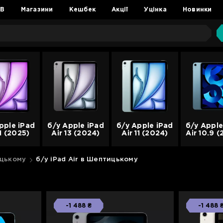
2B
Магазини
Кешбек
Акції
Уцінка
Новинки
pple iPad
б/у Apple iPad
б/у Apple iPad
б/у Apple
11 (2025)
Air 13 (2024)
Air 11 (2024)
Air 10.9 
ицькому
б/у iPad Air в Шептицькому
-1 488 ₴
-1 488 