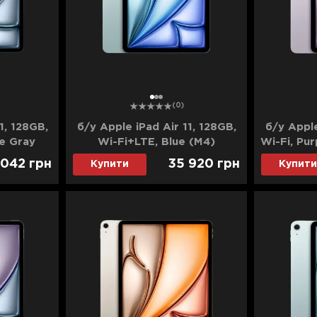
1
2
3
(0)
1, 128GB,
б/у Apple iPad Air 11, 128GB,
б/у Apple
ce Gray
Wi-Fi+LTE, Blue (M4)
Wi-Fi, Pu
24)
(MH794) (2026)
 042
грн
35 920
грн
Купити
Купити