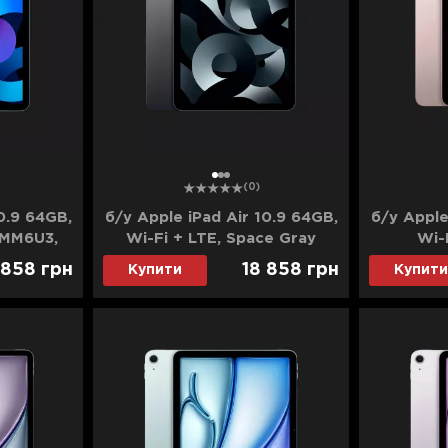
1
2
3
(0)
0.9 64GB,
б/у Apple iPad Air 10.9 64GB,
б/у Apple
 (MM6U3,
Wi-Fi + LTE, Space Gray
Wi-
2)
(MM6R3, MM753) (2022)
 858
грн
18 858
грн
Купити
Купити