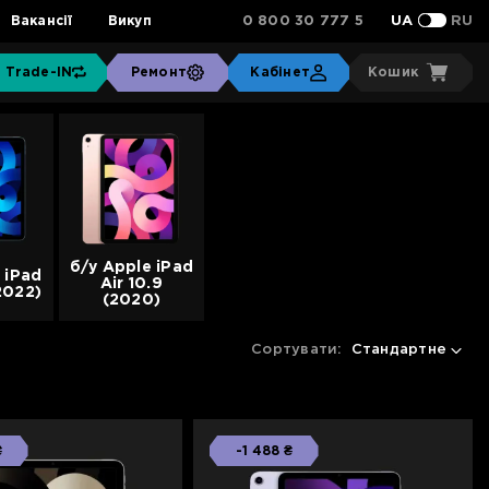
0 800 30 777 5
Вакансії
Викуп
UA
RU
Trade-IN
Ремонт
Кабінет
Кошик
б/у Apple iPad
 iPad
Air 10.9
(2022)
(2020)
Сортувати:
Стандартне
₴
-1 488 ₴