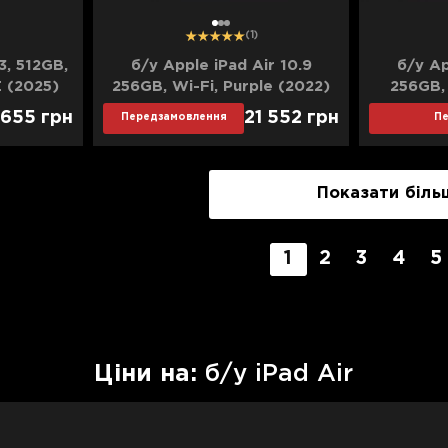
1
2
3
(1)
3, 512GB,
б/у Apple iPad Air 10.9
б/у Ap
E (2025)
256GB, Wi-Fi, Purple (2022)
256GB, 
)
(MM733
 655
грн
21 552
грн
Передзамовлення
П
Показати біль
1
2
3
4
5
Цiни на:
б/у iPad Air