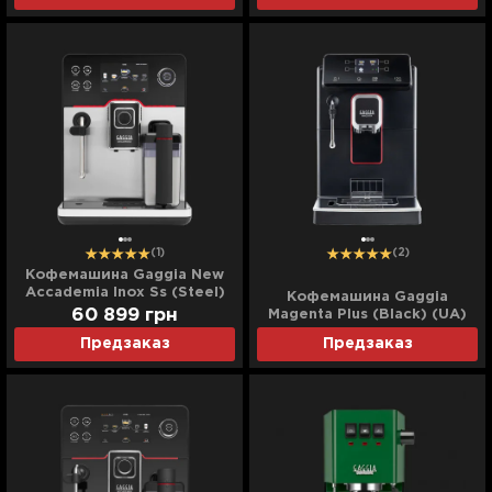
(1)
(2)
Кофемашина Gaggia New
Accademia Inox Ss (Steel)
Кофемашина Gaggia
(UA)
60 899
грн
Magenta Plus (Black) (UA)
Предзаказ
Предзаказ