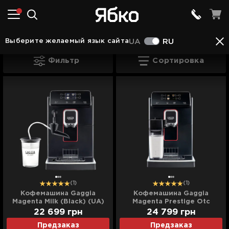
Кофемашины в Чорткове
Кофемашины Gaggia
Выберите желаемый язык сайта
UA
RU
Кофемашины Gaggia в Чорткове
Фильтр
Сортировка
(1)
(1)
Кофемашина Gaggia
Кофемашина Gaggia
Magenta Milk (Black) (UA)
Magenta Prestige Otc
(Black) (UA)
22 699
грн
24 799
грн
Предзаказ
Предзаказ