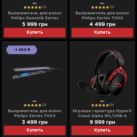
(2)
(2)
Выпрямитель для волос
Выпрямитель для волос
Philips SenseIQ Series
Philips Series 7000
8000
5 999
грн
4 499
грн
Купить
Купить
-1 450 ₴
(2)
(5)
Выпрямитель для волос
Игровая гарнитура HyperX
Philips Series 7000
Cloud Alpha WL/USB-A
(Black/Red) (UA)
3 499
грн
9 999
грн
Купить
Купить