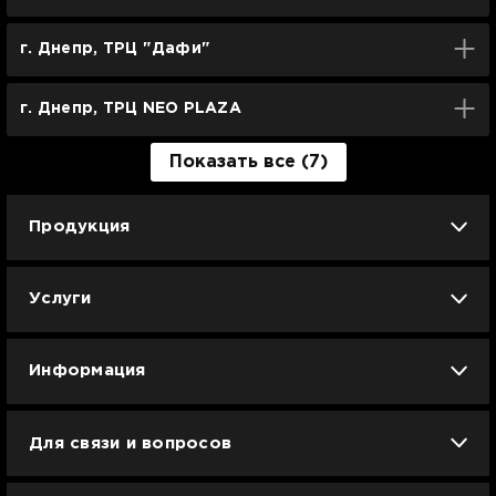
г. Днепр, ТРЦ "Дафи"
г. Днепр, ТРЦ NEO PLAZA
Показать все (7)
Продукция
iPhone
iPad
Mac
Apple Watch
Услуги
AirPods
Гаджеты
Аксессуары
Ремонт
Trade IN
Новости
Apple б/у
Арбузное лето
Dyson
Информация
Смартфоны
Смарт-часы
Вакансии
Для связи и вопросов
Техника для кухни
Техника для дома
Гарантия и сервис Ябко
info@jabko.ua