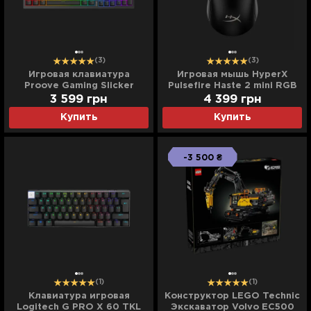
(3)
(3)
Игровая клавиатура
Игровая мышь HyperX
Proove Gaming Slicker
Pulsefire Haste 2 mini RGB
(Black) (UA)
USB-A/WL/BT (Black) (UA)
3 599
грн
4 399
грн
Купить
Купить
-3 500 ₴
(1)
(1)
Клавиатура игровая
Конструктор LEGO Technic
Logitech G PRO X 60 TKL
Экскаватор Volvo EC500