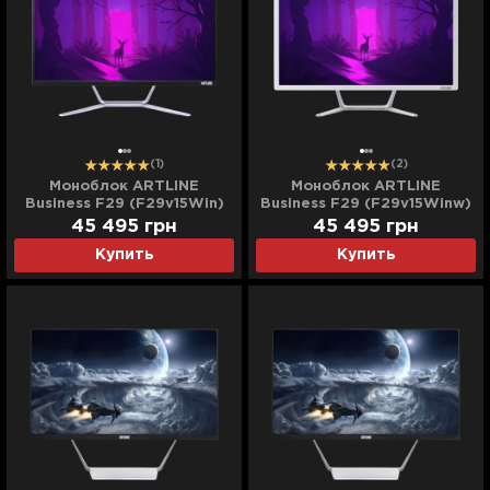
(1)
(2)
Моноблок ARTLINE
Моноблок ARTLINE
Business F29 (F29v15Win)
Business F29 (F29v15Winw)
(UA)
(UA)
45 495
грн
45 495
грн
Купить
Купить