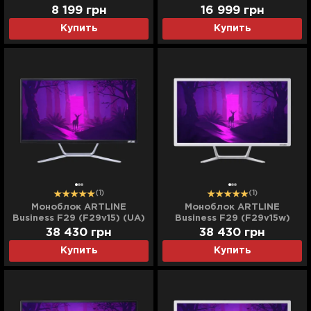
GX Optical Tactile (Black)
Hybrid (42215)
8 199
грн
16 999
грн
(UA)
Купить
Купить
(1)
(1)
Моноблок ARTLINE
Моноблок ARTLINE
Business F29 (F29v15) (UA)
Business F29 (F29v15w)
(UA)
38 430
грн
38 430
грн
Купить
Купить