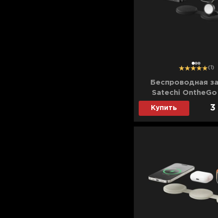
Для телевизоров
Микроволновые печи
Для проекторов
Аксессуары для кофемашин
Для 3D-принтеров
Чистящие средства
Термочашки
1
2
3
(1)
Для принтеров
Показать все
>>
Беспроводная з
Satechi OntheGo 
Для кофемашин
(Black) (ST-QT
3
Купить
Для кухни
Для пылесосов