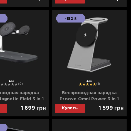
(Charcoal)
-150 ₴
1
2
3
1
2
3
(0)
(1)
оводная зарядка
Беспроводная зарядка
gnetic Field 3 in 1
Proove Omni Power 3 in 1
(Black)
(Gray)
1 899
грн
1 599
грн
Купить