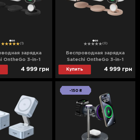
1
2
3
1
2
3
(1)
(0)
оводная зарядка
Беспроводная зарядка
i OntheGo 3-in-1
Satechi OntheGo 3-in-1
k) (ST-QTG31K)
(Desert Rose) (ST-QTG31R)
4 999
грн
4 999
грн
Купить
-150 ₴