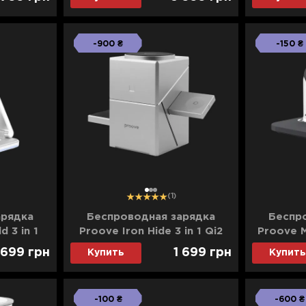
(Sand)
-900 ₴
-150 ₴
1
2
3
(1)
арядка
Беспроводная зарядка
Беспр
 3 in 1
Proove Iron Hide 3 in 1 Qi2
Proove Ma
 699
грн
1 699
грн
Купить
Купить
-100 ₴
-600 ₴