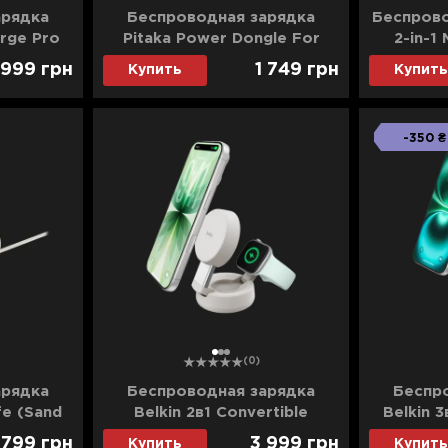
арядка
Беспроводная зарядка
Беспрово
arge Pro
Pitaka Power Dongle For
2-in-1
25Вт Dock
Apple Watch (PD1001)
Travel
 999
грн
1 749
грн
Купить
Купить
(Z
-350 ₴
1
2
3
(0)
арядка
Беспроводная зарядка
Беспр
fe (Sand
Belkin 2в1 Convertible
Belkin 3
Magnetic Charging 25Вт Dock
Magnetic
 799
грн
3 999
грн
Купить
Купить