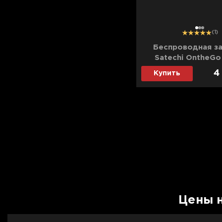
1
2
3
(1)
Беспроводная з
Satechi OntheGo 
(Sand) (ST-QT
4
Купить
Цены 