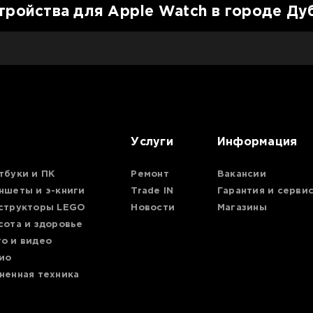
тройства для Apple Watch в городе Ду
Услуги
Информация
тбуки и ПК
Ремонт
Вакансии
ншеты и э-книги
Trade IN
Гарантия и серви
структоры LEGO
Новости
Магазины
сота и здоровье
о и видео
ио
ненная техника