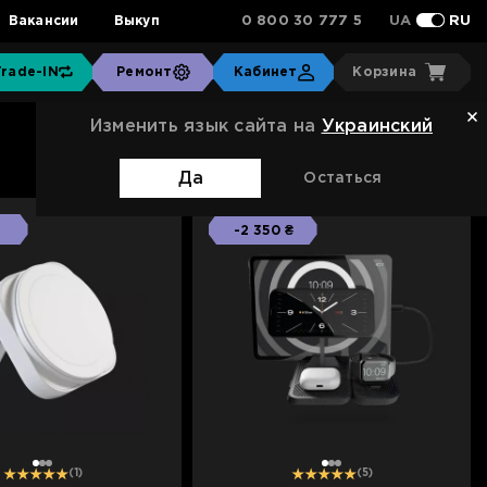
0 800 30 777 5
Вакансии
Выкуп
UA
RU
Trade-IN
Ремонт
Кабинет
Корзина
Изменить язык сайта на
Украинский
Сортировка:
Стандартная
Да
Остаться
-2 350 ₴
1
2
3
1
2
3
(1)
(5)