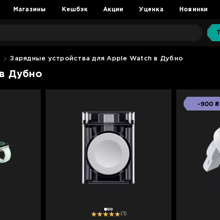
Магазины
Кешбэк
Акции
Уценка
Новинки
о
Зарядные устройства для Apple Watch в Дубно
 в Дубно
-900 ₴
1
2
3
(1)