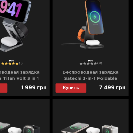
1
2
3
1
2
3
(1)
(0)
оводная зарядка
Беспроводная зарядка
 Titan Volt 3 in 1
Satechi 3-in-1 Foldable
Wireless Charging Stand with
1 999
грн
7 499
грн
Купить
Qi2 25W