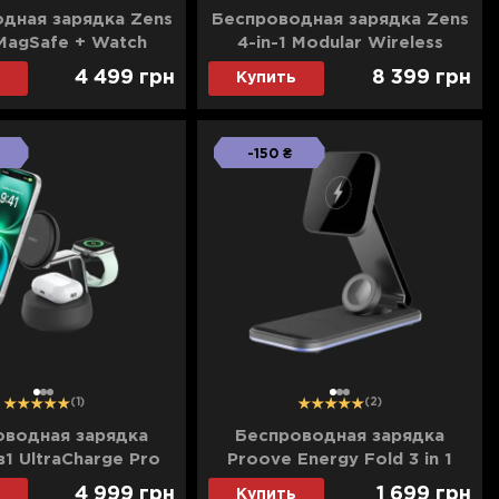
дная зарядка Zens
Беcпроводная зарядка Zens
 MagSafe + Watch
4-in-1 Modular Wireless
 Charger (White)
Charger with iPad Charging
4 499
грн
8 399
грн
Купить
EDC24W/00)
Stand (ZEAPM03/00) (Black)
-150 ₴
1
2
3
1
2
3
(1)
(2)
оводная зарядка
Беспроводная зарядка
в1 UltraCharge Pro
Proove Energy Fold 3 in 1
 Charging 25Вт Dock
(Black)
4 999
грн
1 699
грн
Купить