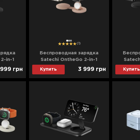
1
2
3
(1)
арядка
Беспроводная зарядка
Беспр
2-in-1
Satechi OntheGo 2-in-1
Satech
G21K)
(Desert Rose) (ST-QTG21R)
(Blac
 999
грн
3 999
грн
Купить
Купить