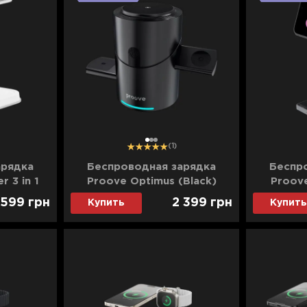
1
2
3
(1)
арядка
Беспроводная зарядка
Беспр
 3 in 1
Proove Optimus (Black)
Proove
 599
грн
2 399
грн
Купить
Купить