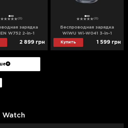
1
2
3
1
2
3
(0)
(0)
оводная зарядка
Беспроводная зарядка
EN W752 2-in-1
WiWU Wi-W041 3-in-1
c Wireless Charger
Magnetic Wireless Charger
2 899
грн
1 599
грн
Купить
2 (Starlight Blue)
(Black)
ше
e Watch