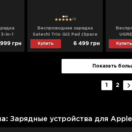
1
2
3
(1)
арядка
Беспроводная зарядка
Беспр
3-in-1
Satechi Trio Qi2 Pad (Space
UGRE
G31W)
Grey) (ST-QTPM-EA)
Magneti
 999
грн
6 499
грн
Купить
Купить
25W QI2.
Показать боль
1
2
на:
Зарядные устройства для Appl