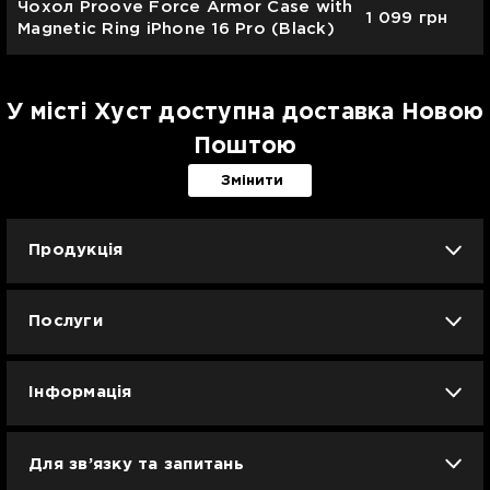
Чохол Proove Force Armor Case with
1 099
грн
Magnetic Ring iPhone 16 Pro (Black)
У місті Хуст доступна доставка Новою
Поштою
Змінити
Продукція
iPhone
iPad
Mac
Apple Watch
Послуги
AirPods
Гаджети
Аксесуари
Ремонт
Trade IN
Новини
Apple б/у
Кавунове літо
Dyson
Інформація
Смартфони
Смарт-годинники
Вакансії
Для зв’язку та запитань
Техніка для кухні
Техніка для дому
Гарантія та сервіс Ябко