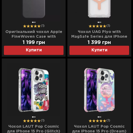
(1)
(1)
Оригінальний чохол Apple
Чохол UAG Plyo with
FineWoven Case with
MagSafe Series для iPhone
MagSafe для iPhone 15 Pro
15 Pro (Ice/Rose Gold)
1 199
грн
1 399
грн
(Black) (MT4H3)
Купити
Купити
(1)
(1)
Чохол LAUT Pop Cosmic
Чохол LAUT Pop Cosmic
для iPhone 15 Pro (Glitch)
для iPhone 15 Pro (Dream)