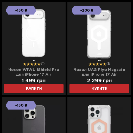
-150 ₴
-200 ₴
(1)
(1)
Чохол WIWU iShield Pro
Чохол UAG Plyo Magsafe
для iPhone 17 Air
для iPhone 17 Air
(Transparent)
(Ice/White)
1 499
грн
2 299
грн
Купити
Купити
-150 ₴