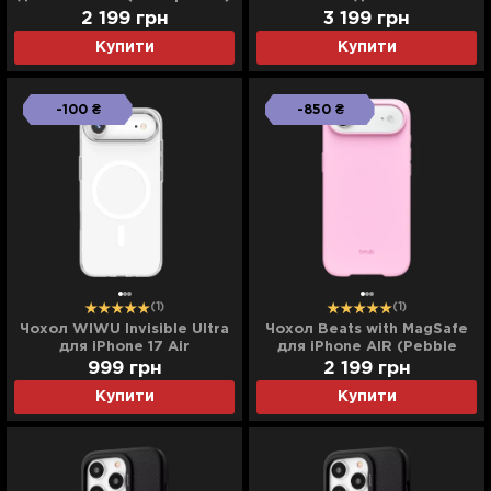
(Black/Grey)
2 199
грн
3 199
грн
Купити
Купити
-100 ₴
-850 ₴
(1)
(1)
Чохол WIWU Invisible Ultra
Чохол Beats with MagSafe
для iPhone 17 Air
для iPhone AIR (Pebble
(Transparent)
Pink)
999
грн
2 199
грн
Купити
Купити