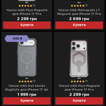
(1)
(1)
Чохол UAG Plyo Magsafe
Чохол UAG Metropolis LT
для iPhone 17 Pro
Magsafe для iPhone 17 Pro
(Ice/Silver)
Max (Kevlar Black)
2 299
грн
2 699
грн
Купити
Купити
-200 ₴
(1)
(1)
Чохол UAG Dot Series
Чохол UAG Plyo Magsafe
MagSafe для iPhone 17 Air
для iPhone 17 Pro
(Ash)
(Black/Clear Ombre)
1 999
грн
2 299
грн
Купити
Купити