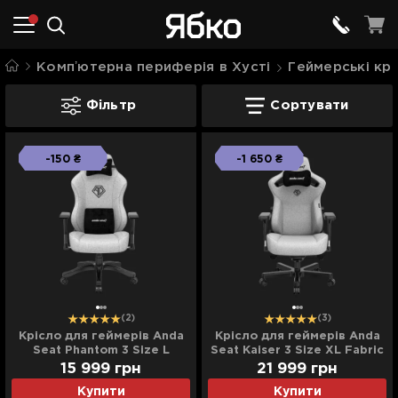
Компʼютерна периферія в Хусті
Геймерські крі
Ігрові крісла Anda Seat в Хусті
Фільтр
Сортувати
-150 ₴
-1 650 ₴
(2)
(3)
Крісло для геймерів Anda
Крісло для геймерів Anda
Seat Phantom 3 Size L
Seat Kaiser 3 Size XL Fabric
(Gray) (UA)
(Gray) (UA)
15 999
грн
21 999
грн
Купити
Купити