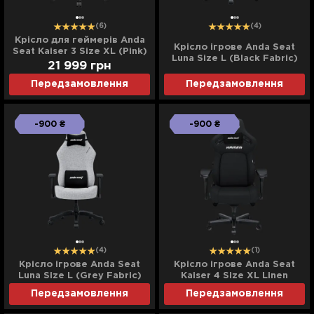
(6)
(4)
Крісло для геймерів Anda
Крісло ігрове Anda Seat
Seat Kaiser 3 Size XL (Pink)
Luna Size L (Black Fabric)
(UA)
21 999
грн
(UA)
Передзамовлення
Передзамовлення
-900 ₴
-900 ₴
(4)
(1)
Крісло ігрове Anda Seat
Крісло ігрове Anda Seat
Luna Size L (Grey Fabric)
Kaiser 4 Size XL Linen
(UA)
Fabric (Black) (UA)
Передзамовлення
Передзамовлення