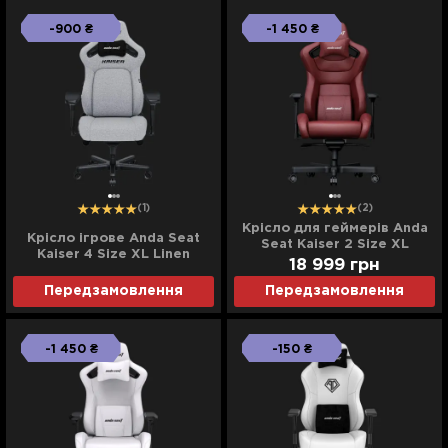
-900 ₴
-1 450 ₴
(1)
(2)
Крісло для геймерів Anda
Крісло ігрове Anda Seat
Seat Kaiser 2 Size XL
Kaiser 4 Size XL Linen
(Black/Maroon) (UA)
18 999
грн
Fabric (Gray) (UA)
Передзамовлення
Передзамовлення
-1 450 ₴
-150 ₴