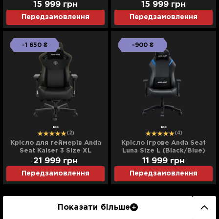
(Pink) (UA)
(Black/Black)
15 999
грн
15 999
грн
Передзамовлення
Передзамовлення
-1 650 ₴
-900 ₴
(2)
(4)
Крісло для геймерів Anda
Крісло ігрове Anda Seat
Seat Kaiser 3 Size XL
Luna Size L (Black/Blue)
(Black) (UA)
(UA)
21 999
грн
11 999
грн
Передзамовлення
Передзамовлення
Показати більше