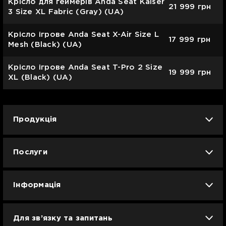
Крісло для геймерів Anda Seat Kaiser
21 999
грн
3 Size XL Fabric (Gray) (UA)
Крісло ігрове Anda Seat X-Air Size L
17 999
грн
Mesh (Black) (UA)
Крісло ігрове Anda Seat T-Pro 2 Size
19 999
грн
XL (Black) (UA)
Продукція
iPhone
iPad
Mac
Apple Watch
Послуги
AirPods
Гаджети
Аксесуари
Ремонт
Trade IN
Новини
Apple б/у
Кавунове літо
Dyson
Інформація
Смартфони
Смарт-годинники
Вакансії
Для зв’язку та запитань
Техніка для кухні
Техніка для дому