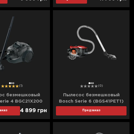
(Purple)
1
2
3
1
2
3
(1)
(0)
ос безмешковый
Пылесос безмешковый
erie 4 BGC21X200
Bosch Serie 6 (BGS41PET1)
(Black)
(Red)
4 899
грн
аказ
Предзаказ