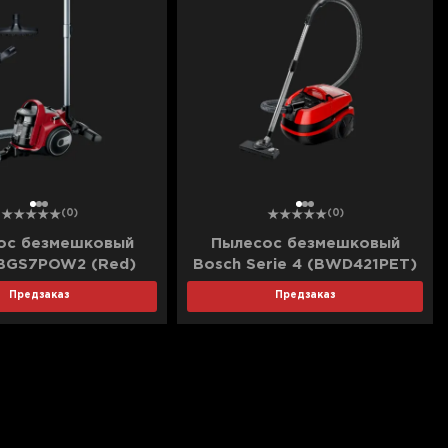
1
2
3
1
2
3
(0)
(0)
ос безмешковый
Пылесос безмешковый
 BGS7POW2 (Red)
Bosch Serie 4 (BWD421PET)
(Red)
Предзаказ
Предзаказ