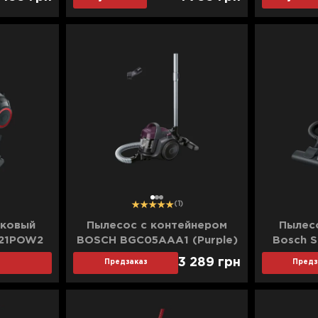
1
2
3
(1)
ковый
Пылесос с контейнером
Пылес
S21POW2
BOSCH BGC05AAA1 (Purple)
Bosch S
3 289
грн
Предзаказ
Предз