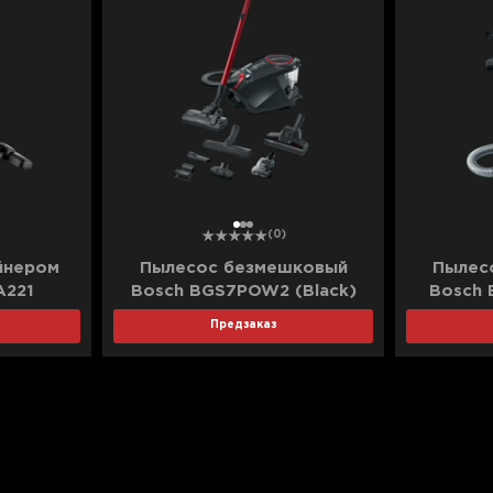
1
2
3
(0)
йнером
Пылесос безмешковый
Пылес
A221
Bosch BGS7POW2 (Black)
Bosch
)
Предзаказ