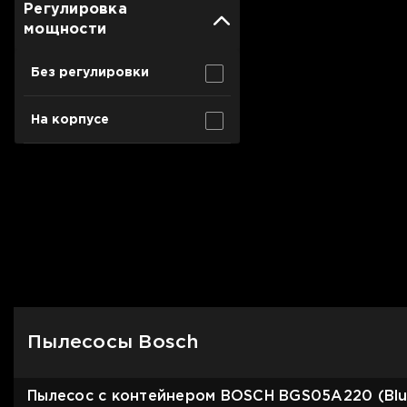
Для телевизоров
Регулировка
Микроволновые печи
мощности
Для проекторов
Без регулировки
Аксессуары для кофемашин
Для 3D-принтеров
Чистящие средства
Термочашки
На корпусе
Для принтеров
Показать все
>>
Для кофемашин
Для кухни
Для пылесосов
Пылесосы Bosch
Пылесос с контейнером BOSCH BGS05A220 (Blu