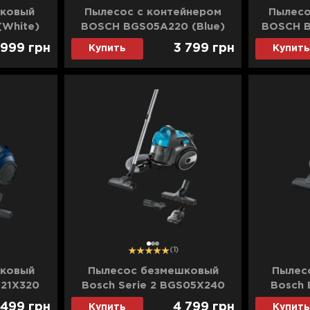
ковый
Пылесос с контейнером
Пылесо
(White)
BOSCH BGS05A220 (Blue)
BOSCH B
 999
грн
3 799
грн
Купить
Купить
1
2
3
(1)
ковый
Пылесос безмешковый
Пылес
S21X320
Bosch Serie 2 BGS05X240
Bosch 
(Turquoise)
 499
грн
4 799
грн
Купить
Купить