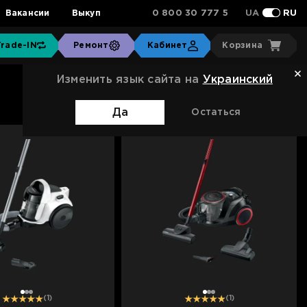
0 800 30 777 5
Вакансии
Выкуп
UA
RU
Trade-IN
Ремонт
Кабинет
Корзина
Изменить язык сайта на
Украинский
Сортировка:
Стандартная
Да
Остаться
1
2
3
1
2
3
(1)
(1)