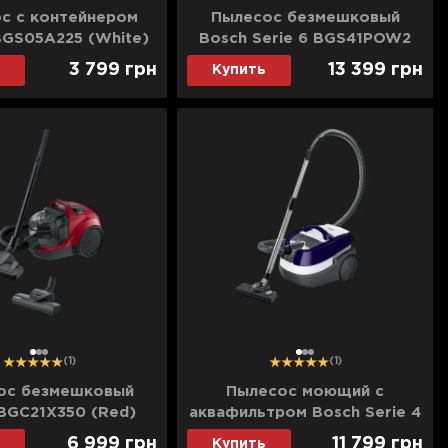
с с контейнером
Пылесос безмешковый
GS05A225 (White)
Bosch Serie 6 BGS41POW2
(Black)
3 799
грн
13 399
грн
Купить
1
2
3
1
2
3
(1)
(1)
ос безмешковый
Пылесос моющий с
BGC21X350 (Red)
аквафильтром Bosch Serie 4
AquaWash&Clean BWD41740
6 999
грн
11 799
грн
Купить