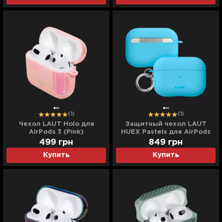
(1)
(1)
Чехол LAUT Holo для
Защитный чехол LAUT
AirPods 3 (Pink)
HUEX Pastels для AirPods
Pro (2nd/1st gen) (Baby
499
грн
849
грн
Blue)
Купить
Купить