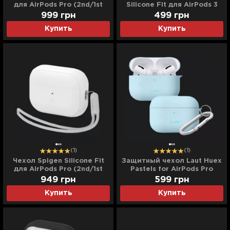
для AirPods Pro (2nd/1st
Silicone Fit для AirPods 3
gen) (Black) (ACS05479)
(Apple Mint)
999
грн
499
грн
Купить
Купить
(1)
(1)
Чехол Spigen Silicone Fit
Защитный чехол Laut Huex
для AirPods Pro (2nd/1st
Pastels for AirPods Pro
gen) (White) (ACS05811)
(Blue)
949
грн
599
грн
Купить
Купить