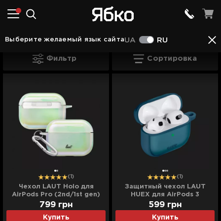
Аксессуары в Ковеле
Чехлы и кейсы в Ковеле
Выберите желаемый язык сайта
UA
RU
Чехлы для AirPods в Ковеле
Фильтр
Сортировка
(1)
(1)
Чехол LAUT Holo для
Защитный чехол LAUT
AirPods Pro (2nd/1st gen)
HUEX для AirPods 3
(Pearl)
(Indigo)
799
грн
599
грн
Купить
Купить