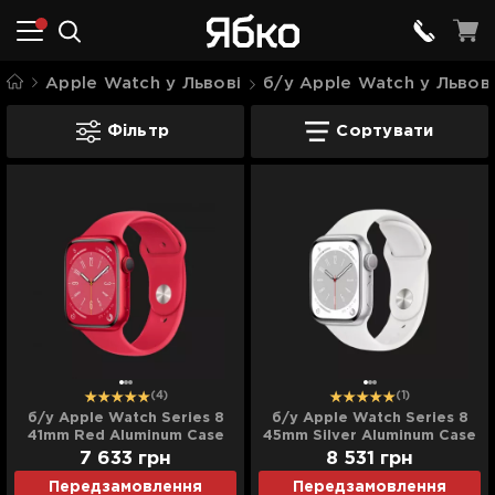
Apple Watch у Львові
б/у Apple Watch у Львові
б/у Apple Watch Series 8 у Львові
Фільтр
Сортувати
(4)
(1)
б/у Apple Watch Series 8
б/у Apple Watch Series 8
41mm Red Aluminum Case
45mm Silver Aluminum Case
with Red Sport Band
with White Sport Band
7 633
грн
8 531
грн
(MNUG3/MNP73)
(MP6N3/MP6Q3/MP6P3)
Передзамовлення
Передзамовлення