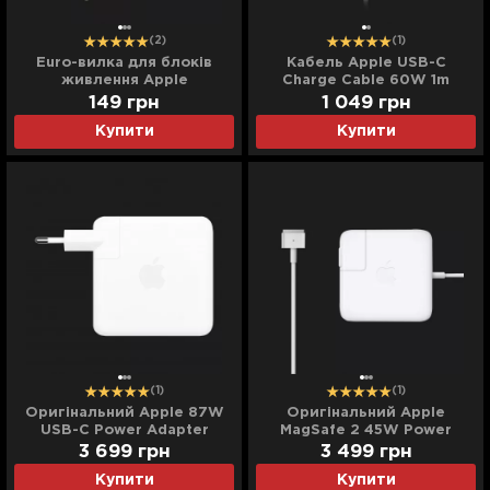
(2)
(1)
Euro-вилка для блоків
Кабель Apple USB-C
живлення Apple
Charge Cable 60W 1m
White (MQKJ3)
149
грн
1 049
грн
Купити
Купити
(1)
(1)
Оригінальний Apple 87W
Оригінальний Apple
USB-C Power Adapter
MagSafe 2 45W Power
(MNF82)
Adapter (MD592)
3 699
грн
3 499
грн
Купити
Купити