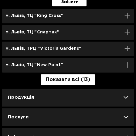
Змінити
м. Львів, ТЦ "King Cross"
м. Львів, ТЦ "Спартак"
м. Львів, ТРЦ "Victoria Gardens"
м. Львів, ТЦ "New Point"
Показати всі (13)
Продукція
iPhone
iPad
Mac
Apple Watch
Послуги
AirPods
Гаджети
Аксесуари
Ремонт
Trade IN
Новини