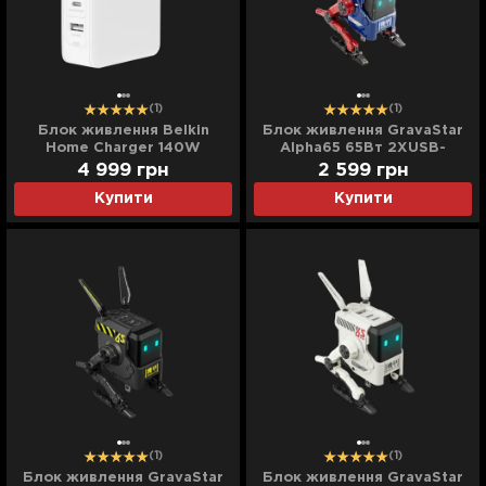
(1)
(1)
Блок живлення Belkin
Блок живлення GravaStar
Home Charger 140W
Alpha65 65Вт 2XUSB-
3хUSB-С GAN PD PPS, USB-
C/USB-A (Blue)
4 999
грн
2 599
грн
A (White)
Купити
Купити
(1)
(1)
Блок живлення GravaStar
Блок живлення GravaStar