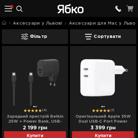
Аксесуари у Львові
Аксесуари для Mac у Львов
Зарядні пристрої для Mac у Львові
Фільтр
Сортувати
(4)
(1)
Зарядний пристрій Belkin
Оригінальний Apple 35W
25W + Power Bank, USB-
Dual USB‑C Port Power
A/USB-C (5000mAh)
Adapter (MNWP3)
2 199
грн
3 399
грн
(Black)
Купити
Купити