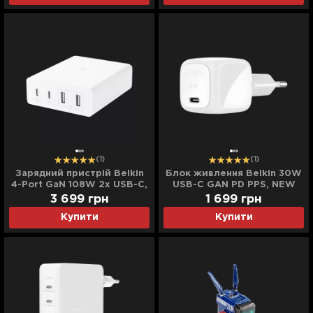
(1)
(1)
Зарядний пристрій Belkin
Блок живлення Belkin 30W
4-Port GaN 108W 2x USB-C,
USB-С GAN PD PPS, NEW
2x USB-A (White)
(White)
3 699
грн
1 699
грн
Купити
Купити