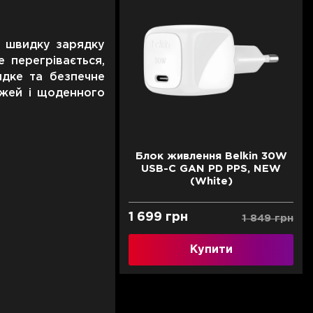
є швидку зарядку
е перегрівається,
идке та безпечне
ожей і щоденного
Блок живлення Belkin 30W
USB-С GAN PD PPS, NEW
(White)
1 699 грн
1 849 грн
Купити