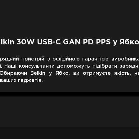
lkin 30W USB-C GAN PD PPS у Ябк
арядний пристрій з офіційною гарантією виробник
ні. Наші консультанти допоможуть підібрати зарядн
бираючи Belkin у Ябко, ви отримуєте якість, над
 ваших гаджетів.