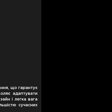
ання, що гарантує
воляє адаптувати
айн і легка вага
льшістю сучасних