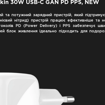
lkin 30W USB-C GAN PD PPS, NEW
й та потужний зарядний пристрій, який підтриму
анієвий нітрид) пристрій працює ефективніше та н
токолів PD (Power Delivery) і PPS забезпечує шв
 Цей блок живлення ідеально підходить для подор