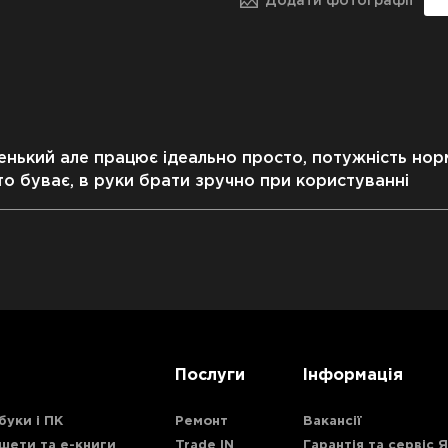
Додати фотографії
енький але працює ідеально просто, потужність нор
то буває, в руки брати зручно при користуванні
Послуги
Інформація
буки і ПК
Ремонт
Вакансії
шети та е-книги
Trade IN
Гарантія та сервіс 