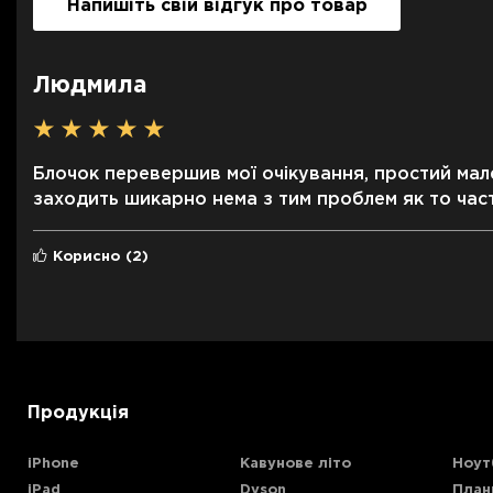
Напишіть свій відгук про товар
Людмила
Блочок перевершив мої очікування, простий мал
заходить шикарно нема з тим проблем як то час
Корисно
(2)
Продукція
iPhone
Кавунове літо
Ноут
iPad
Dyson
План