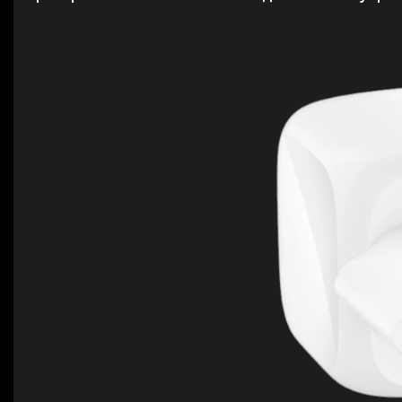
Для телевізорів
Мікрохвильові печі
Для проекторів
Аксесуари для кавомашин
Для 3D-принтерів
Засоби для чистки
Термочашки
Для принтерів
Показати все
>>
Для кавомашин
Для кухні
Для пилососів