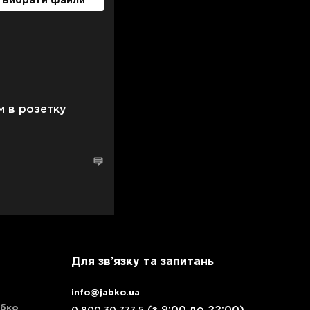
Вибрати файли
м в розетку
Для зв’язку та запитань
info@jabko.ua
Ябко
(з 9:00 до 22:00)