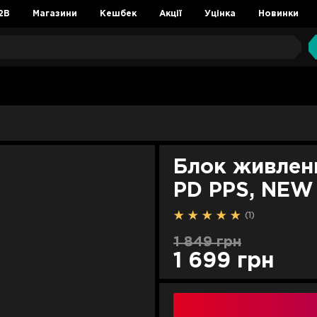
2B
Магазини
Кешбек
Акції
Уцінка
Новинки
Блок живлен
PD PPS, NEW 
(1)
1 849 грн
1 699 грн