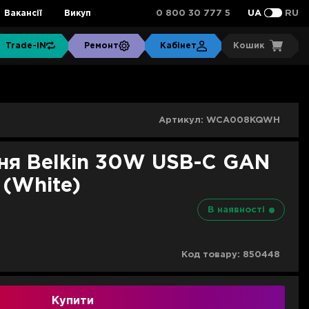
0 800 30 777 5
Вакансії
Викуп
UA
RU
Trade-IN
Ремонт
Кабінет
Кошик
Артикул:
WCA008KQWH
ня Belkin 30W USB-С GAN
(White)
В наявності
Код товару:
850448
Купити