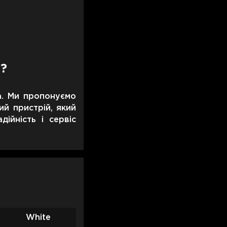
о?
а. Ми пропонуємо
ий пристрій, який
ійність і сервіс
White