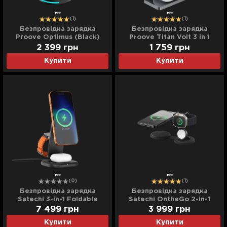
(1)
(1)
Безпровідна зарядка
Безпровідна зарядка
Proove Optimus (Black)
Proove Titan Volt 3 in 1
2 399
грн
1 759
грн
Купити
Купити
(0)
(1)
Безпровідна зарядка
Безпровідна зарядка
Satechi 3-in-1 Foldable
Satechi OntheGo 2-in-1
Wireless Charging Stand
(Black) (ST-QTG21K)
7 499
грн
3 999
грн
with Qi2 25W
Купити
Купити