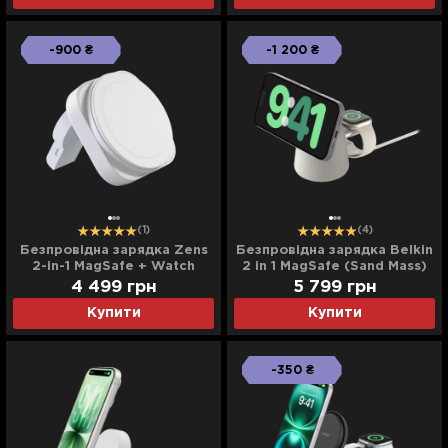
-900 ₴
-1 200 ₴
(1)
(4)
Безпровідна зарядка Zens
Безпровідна зарядка Belkin
2-in-1 MagSafe + Watch
2 in 1 MagSafe (Sand Mass)
Travel Charger (White)
4 499
грн
5 799
грн
(ZEDC24W/00)
Купити
Купити
-350 ₴