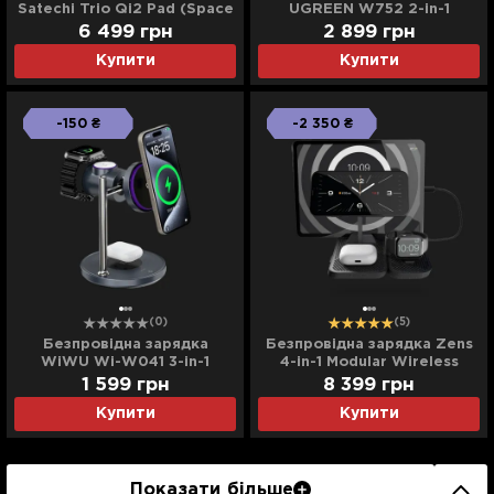
Satechi Trio Qi2 Pad (Space
UGREEN W752 2-in-1
Grey) (ST-QTPM-EA)
Magnetic Wireless Charger
6 499
грн
2 899
грн
25W QI2.2 (Starlight Blue)
Купити
Купити
-150 ₴
-2 350 ₴
(0)
(5)
Безпровідна зарядка
Безпровідна зарядка Zens
WiWU Wi-W041 3-in-1
4-in-1 Modular Wireless
Magnetic Wireless Charger
Charger with iPad Charging
1 599
грн
8 399
грн
(Black)
Stand (ZEAPM03/00)
Купити
Купити
(Black)
Показати більше