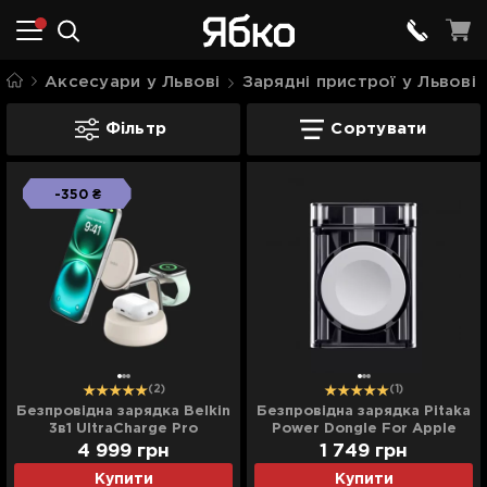
Аксесуари у Львові
Зарядні пристрої у Львові
Зарядні пристрої для Apple Watch у Л
Фільтр
Сортувати
-350 ₴
(2)
(1)
Безпровідна зарядка Belkin
Безпровідна зарядка Pitaka
3в1 UltraCharge Pro
Power Dongle For Apple
Magnetic Charging 25Вт
Watch (PD1001)
4 999
грн
1 749
грн
Dock (Sand)
Купити
Купити