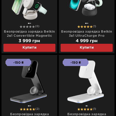
(0)
(1)
Безпровідна зарядка Belkin
Безпровідна зарядка Belkin
2в1 Convertible Magnetic
3в1 UltraCharge Pro
Charging 25Вт Dock (Sand)
Magnetic Charging 25Вт
3 999
грн
4 999
грн
Dock (Charcoal)
Купити
Купити
-150 ₴
-150 ₴
(2)
(1)
Безпровідна зарядка
Безпровідна зарядка