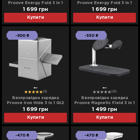
Proove Energy Fold 3 in 1
Proove Energy Fold 3 in 1
(Black)
(White)
1 699
грн
1 699
грн
Купити
Купити
-900 ₴
-550 ₴
(1)
(0)
Безпровідна зарядка
Безпровідна зарядка
Proove Iron Hide 3 in 1 Qi2
Proove Magnetic Field 3 in 1
(Black)
1 699
грн
1 499
грн
Купити
Купити
-470 ₴
-470 ₴