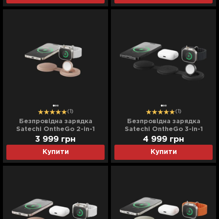
(1)
(1)
Безпровідна зарядка
Безпровідна зарядка
Satechi OntheGo 2-in-1
Satechi OntheGo 3-in-1
(Desert Rose) (ST-QTG21R)
(Black) (ST-QTG31K)
3 999
грн
4 999
грн
Купити
Купити