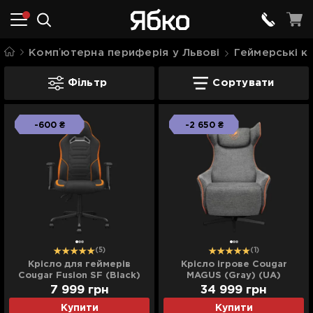
Компʼютерна периферія у Львові
Геймерські кр
Ігрові крісла Cougar у Львові
Фільтр
Сортувати
-600 ₴
-2 650 ₴
(5)
(1)
Крісло для геймерів
Крісло ігрове Cougar
Cougar Fusion SF (Black)
MAGUS (Gray) (UA)
(UA)
7 999
грн
34 999
грн
Купити
Купити