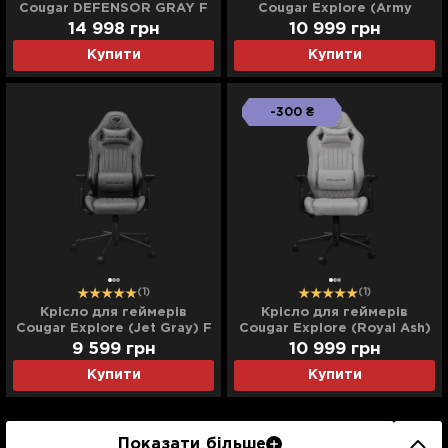
Cougar DEFENSOR GRAY F
Cougar Explore (Army
(Gray) (UA)
Green) F
14 998
грн
10 999
грн
Купити
Купити
-300 ₴
(1)
(1)
Крісло для геймерів
Крісло для геймерів
Cougar Explore (Jet Gray) F
Cougar Explore (Royal Ash)
F
9 599
грн
10 999
грн
Купити
Купити
Показати більше