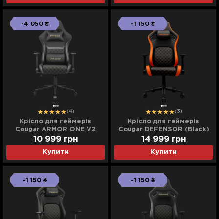
-4 050 ₴
-1 150 ₴
(4)
(3)
Крісло для геймерів
Крісло для геймерів
Cougar ARMOR ONE V2
Cougar DEFENSOR (Black)
GOLD F (Black) (UA)
(UA)
10 999
грн
14 999
грн
Купити
Купити
-1 150 ₴
-1 150 ₴