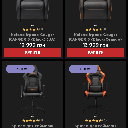
(1)
(1)
Крісло ігрове Cougar
Крісло ігрове Cougar
RANGER S (Black) (UA)
RANGER S (Black/Orange)
(UA)
13 999
грн
13 999
грн
Купити
Купити
-750 ₴
-750 ₴
(1)
(3)
Крісло для геймерів
Крісло для геймерів