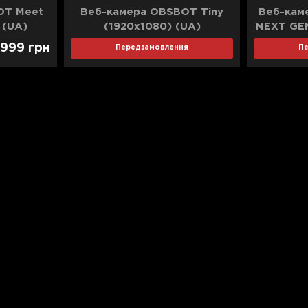
OT Meet
Веб-камера OBSBOT Tiny
Веб-кам
 (UA)
(1920x1080) (UA)
NEXT GEN
 999
грн
Передзамовлення
П