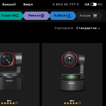
0 800 30 777 5
Вакансії
Викуп
UA
RU
Trade-IN
Ремонт
Кабінет
Кошик
Сортувати:
Стандартне
1
2
3
1
2
3
(1)
(1)