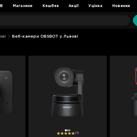
2B
Магазини
Кешбек
Акції
Уцінка
Новинки
ові
Веб-камери OBSBOT у Львові
1
2
3
(1)